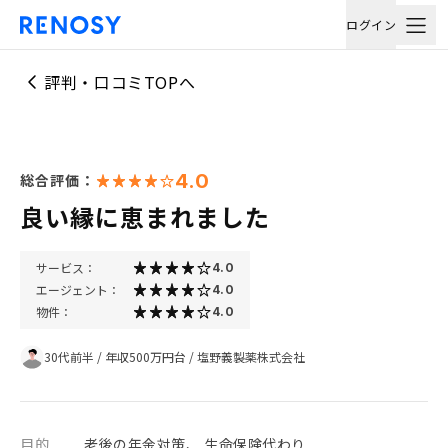
ログイン
評判・口コミTOPへ
4.0
総合評価：
良い縁に恵まれました
サービス：
4.0
エージェント：
4.0
物件：
4.0
30代前半
/
年収500万円台
/
塩野義製薬株式会社
目的
老後の年金対策、 生命保険代わり