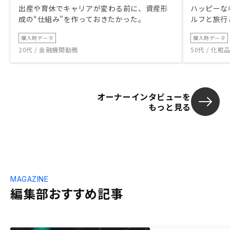
出産や育休でキャリアが変わる前に、資産形
ハッピーな
成の“仕組み”を作っておきたかった。
ルフと旅行
購入時データ
購入時データ
20代 / 金融機関勤務
50代 / 化
オーナーインタビューを
もっと見る
MAGAZINE
編集部おすすめ記事