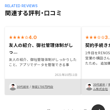
RELATED REVIEWS
関連する評判・口コミ
4.0
3
友人の紹介、御社管理体制がし
契約手続き
っ...
1件目をRENO
営業の横田さ
友人の紹介、御社管理体制がしっかりした
たため。 追加
こと、アプリでデータを管理できる事
代わりになる
りになる点。 
2021年10月11日
圧倒的に手続
が高いと思う
30代前半
/
30代前半
/
年収1700万円台
1000円強だ
ム株式会社
点だった。営
RENOSYで
取れたかと思