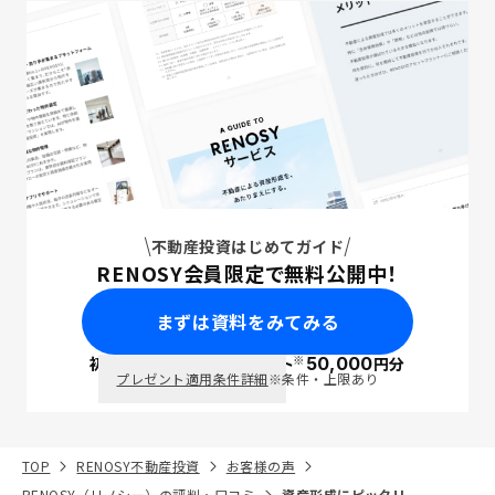
不動産投資はじめてガイド
RENOSY会員限定で無料公開中！
まずは資料をみてみる
※
初回面談で
ポイント
50,000
円分
PayPay
プレゼント適用条件詳細
※条件・上限あり
TOP
RENOSY不動産投資
お客様の声
RENOSY（リノシー）の評判・口コミ
資産形成にピッタリ