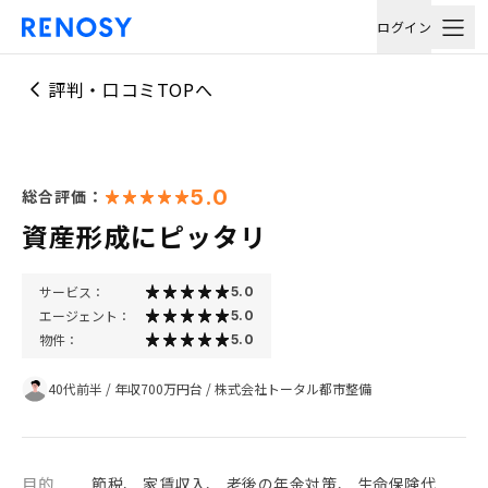
ログイン
評判・口コミTOPへ
5.0
総合評価：
資産形成にピッタリ
サービス：
5.0
エージェント：
5.0
物件：
5.0
40代前半
/
年収700万円台
/
株式会社トータル都市整備
目的
節税、 家賃収入、 老後の年金対策、 生命保険代