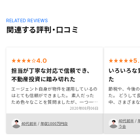
RELATED REVIEWS
関連する評判・口コミ
4.0
5
担当が丁寧な対応で信頼でき、
いろいろな
不動産投資に踏み切れた
た
エージェント自身が物件を運用しているの
節税や、今後
はとても信頼ができました。 素人だった
た。 どうして
ため色々なことを質問ましたが、一つ一つ
中、さまざま
丁寧に説明して頂けたため「ここであれ
2020年08月06日
わかりやすかっ
ば」と限度額一杯までの投資を踏み切る事
はなく、自身
40代前半
/
ができました。2ヶ月毎くらいで物件の家
ルの利益率など
40代前半
/
年収1000万円台
う会
賃情報（他の部屋はいくらで貸し出されて
った。 また確
る？）、販売状況（いくらで取引されてい
など丁寧なサ