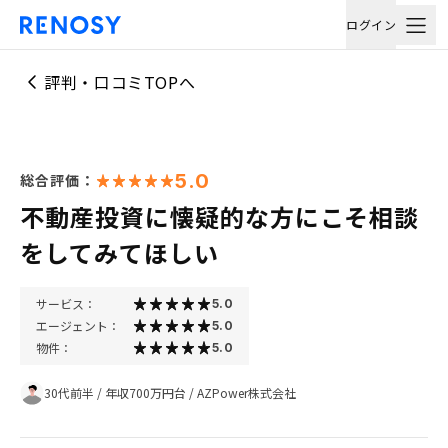
ログイン
評判・口コミTOPへ
5.0
総合評価：
不動産投資に懐疑的な方にこそ相談
をしてみてほしい
サービス：
5.0
エージェント：
5.0
物件：
5.0
30代前半
/
年収700万円台
/
AZPower株式会社