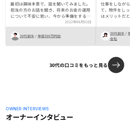
最初は興味本意で、話を聞いてみました。
仕事をしなが
担当の方のお話を聞き、将来のお金の運用
て、物件をし
について不安に思い、今から準備をする必
はメリットだ
要があると思い、購入を決めました。大き
2022年06月02日
低い物件が多
な金額の購入になるので、決断には時間を
ます。不動産
30代前半
/
かけてゆっくり考えましたが、不安要素は
うこともあり
30代前半
/
年収500万円台
会社
極力担当の方へ確認しリスクの説明も自身
用として何も
で把握して大丈夫だと思い、購入の決断に
思います。
至りました。
30代の口コミをもっと見る
OWNER INTERVIEWS
オーナーインタビュー