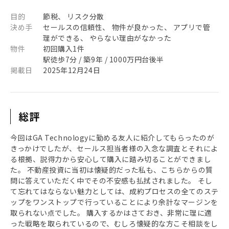
目的
節税、 リスク分散
決め手
セールスの信頼性、 物件が良かった、 アプリで管
理ができる、 やらない理由がなかった
物件
初回購入1件
駅徒歩7分 / 築9年 / 1000万円台後半
掲載日
2025年12月24日
総評
今回はGA Technologyに勤める友人に紹介してもらったのが
きっかけでしたが、セールス担当者様の入念な調査とそれによ
る根拠、説得力から安心して購入に踏み切ることができまし
た。 不動産投資に当初は懐疑的だった私も、こちらからの質
問に答えていただく中でその不安感も払拭されました。 そし
て忘れてはならない魅力としては、成約プロセスの全てのステ
ップをワンストップで行っていることにより余計なマージンを
取られない点でした。 購入するかはさておき、非常に理に適
った戦略を取られているので、むしろ懐疑的な方こそ相談をし