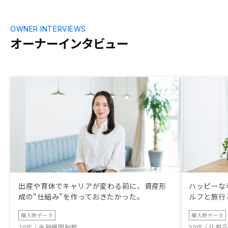
OWNER INTERVIEWS
オーナーインタビュー
出産や育休でキャリアが変わる前に、資産形
ハッピーな
成の“仕組み”を作っておきたかった。
ルフと旅行
購入時データ
購入時データ
20代 / 金融機関勤務
50代 / 化