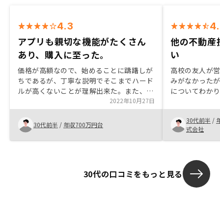
4.3
4
アプリも親切な機能がたくさん
他の不動産
あり、購入に至った。
い
価格が高額なので、始めることに躊躇しが
高校の友人が
ちであるが、丁寧な説明でそこまでハード
みがなかった
ルが高くないことが理解出来た。また、内
についてわか
容についても精査されたものなので、知識
2022年10月27日
からないこと
のないこちら側でも理解することができ、
し、それに対
30代前半
/
良い説明だと思った。
産投資が身近
30代前半
/
年収700万円台
式会社
話、リスクの
運用の手段と
た。
30代の口コミをもっと見る