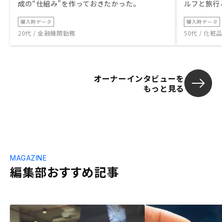
成の“仕組み”を作っておきたかった。
ルフと旅行
購入時データ
購入時データ
20代 / 金融機関勤務
50代 / 化
オーナーインタビューを
もっと見る
MAGAZINE
編集部おすすめ記事