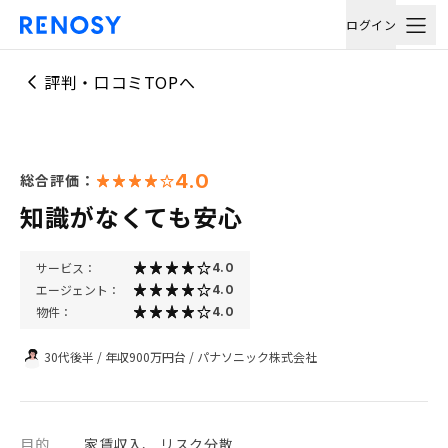
ログイン
評判・口コミTOPへ
4.0
総合評価：
知識がなくても安心
サービス：
4.0
エージェント：
4.0
物件：
4.0
30代後半
/
年収900万円台
/
パナソニック株式会社
目的
家賃収入、 リスク分散