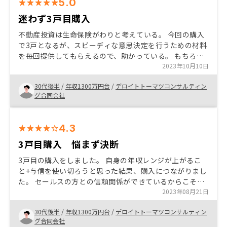
5.0
迷わず3戸目購入
不動産投資は生命保険がわりと考えている。 今回の購入
で3戸となるが、スピーディな意思決定を行うための材料
を毎回提供してもらえるので、助かっている。 もちろ
ん、実現するためのコミュニケーショのや信頼関係の構
2023年10月10日
築も円滑に行うことができている。
30代後半
/
年収1300万円台
/
デロイトトーマツコンサルティン
グ合同会社
4.3
3戸目購入 悩まず決断
3戸目の購入をしました。 自身の年収レンジが上がるこ
と+与信を使い切ろうと思った結果、購入につながりまし
た。 セールスの方との信頼関係ができているからこそ、
スピーディな決断をすることができたと思います。
2023年08月21日
30代後半
/
年収1300万円台
/
デロイトトーマツコンサルティン
グ合同会社