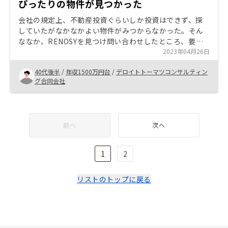
ぴったりの物件が見つかった
会社の規定上、不動産投資ぐらいしか投資はできず、探
していたがなかなかよい物件がみつからなかった。そん
ななか、RENOSYを見つけ問い合わせしたところ、要望
に合う物件が見つかった。また、担当営業が夜遅い時間
2023年04月26日
でも打ち合わせに応じていただき、非常にありがたかっ
40代後半
/
年収1500万円台
/
デロイトトーマツコンサルティン
た。
グ合同会社
前へ
次へ
1
2
リストのトップに戻る