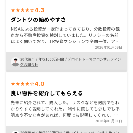
4.3
ダントツの始めやすさ
NISAによる投資が一定貯まってきており、分散投資の観
点から不動産投資を検討していました。リノシーの名前
はよく聞いており、1R投資マンションで全国一位、アプ
リによる管理、を通じた始めやすさが良かったです。ま
2026年01月09日
ずはここから、少しずつ始めていきたいと考えています
30代後半
/
年収1000万円台
/
デロイトトーマツコンサルティン
1R以外の不動産投資の選択肢
グ合同会社
4.0
良い物件を紹介してもらえる
先輩に紹介されて、購入した。 リスクなどを何度でもわ
かりやすく説明してくれた。 物件に関しても少しでも不
明点や不安な点があれば、何度でも説明してくれて、販
売中物件であれば全て売りつけるわけではなく、良い物
2026年01月01日
件の厳選を一緒にしてくださった。
20代後半
/
年収900万円台
/
デロイトトーマツコンサルティン