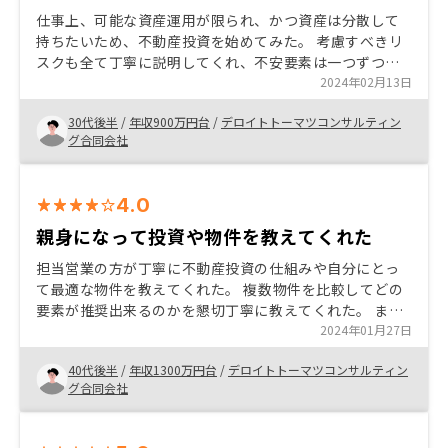
仕事上、可能な資産運用が限られ、かつ資産は分散して
持ちたいため、不動産投資を始めてみた。 考慮すべきリ
スクも全て丁寧に説明してくれ、不安要素は一つずつ潰
してくれた。 また前回の説明から少し時間が空いてしま
2024年02月13日
った時も、前回の復習から始めてくれてところに優しさ
30代後半
/
年収900万円台
/
デロイトトーマツコンサルティン
を感じた。
グ合同会社
4.0
親身になって投資や物件を教えてくれた
担当営業の方が丁寧に不動産投資の仕組みや自分にとっ
て最適な物件を教えてくれた。 複数物件を比較してどの
要素が推奨出来るのかを懇切丁寧に教えてくれた。 また
おすすめではない物件の場合はその理由を教えてくれた
2024年01月27日
ので、信頼ができた。
40代後半
/
年収1300万円台
/
デロイトトーマツコンサルティン
グ合同会社