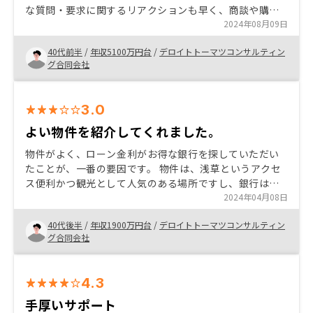
な質問・要求に関するリアクションも早く、商談や購入
後の管理なども、テクノロジーを活用した効率化されて
2024年08月09日
おり、ストレスを感じることが少なった
40代前半
/
年収5100万円台
/
デロイトトーマツコンサルティン
グ合同会社
3.0
よい物件を紹介してくれました。
物件がよく、ローン金利がお得な銀行を探していただい
たことが、一番の要因です。 物件は、浅草というアクセ
ス便利かつ観光として人気のある場所ですし、銀行は今
までにない金利提供が可能なサービスを探していただけ
2024年04月08日
ました。、 事務手続きの段取り。 急に言われても動けな
40代後半
/
年収1900万円台
/
デロイトトーマツコンサルティン
いのに突然の依頼は困りました
グ合同会社
4.3
手厚いサポート