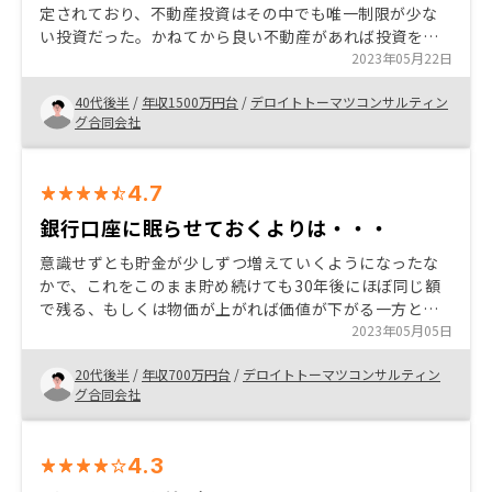
定されており、不動産投資はその中でも唯一制限が少な
い投資だった。かねてから良い不動産があれば投資を考
えていたがなかなか見つからなかったが、今回RENOSY
2023年05月22日
からご紹介いただいた物件が投資対効果が得られると感
40代後半
/
年収1500万円台
/
デロイトトーマツコンサルティン
じて購入を決めた。
グ合同会社
4.7
銀行口座に眠らせておくよりは・・・
意識せずとも貯金が少しずつ増えていくようになったな
かで、これをこのまま貯め続けても30年後にほぼ同じ額
で残る、もしくは物価が上がれば価値が下がる一方と考
えた時に、少しでも増やせる方法があれば是非トライし
2023年05月05日
たいと思ったため、説明を受けてみました。 すると、そ
20代後半
/
年収700万円台
/
デロイトトーマツコンサルティン
れほどリスクをとることなく、少なくとも銀行口座にそ
グ合同会社
のまま置いておくよりはメリットを選られると感じたた
め、始めてみようと思いました。 皆さん実施されてるの
かもしれないですが、何回かに説明を分けて各トピック
4.3
を深掘りして理解できたのが非常に助かりました。