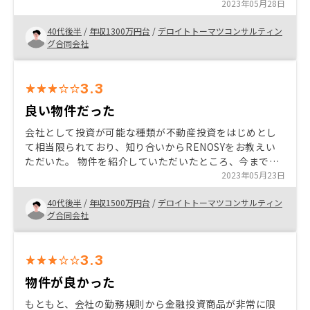
ていただけた。 他社検討をしている旨を伝えたが、
2023年05月28日
Amazonギフト券の特典を付けていただけたため。
40代後半
/
年収1300万円台
/
デロイトトーマツコンサルティン
グ合同会社
3.3
良い物件だった
会社として投資が可能な種類が不動産投資をはじめとし
て相当限られており、知り合いからRENOSYをお教えい
ただいた。 物件を紹介していただいたところ、今まで紹
介いただいた物件よりも投資対効果が得られると感じて
2023年05月23日
購入を決めた
40代後半
/
年収1500万円台
/
デロイトトーマツコンサルティン
グ合同会社
3.3
物件が良かった
もともと、会社の勤務規則から金融投資商品が非常に限