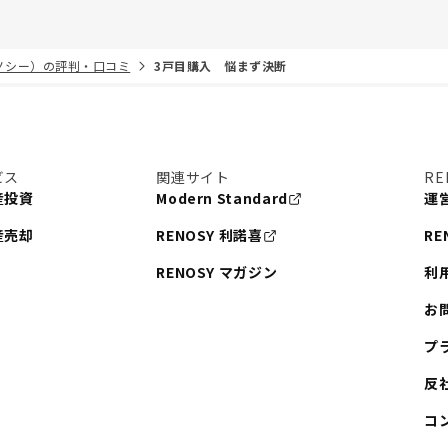
リノシー）の評判・口コミ
3戸目購入 悩まず決断
ビス
関連サイト
RE
産投資
Modern Standard
運
産売却
RENOSY 利諾喜
RE
RENOSY マガジン
利
お
プ
反
コ