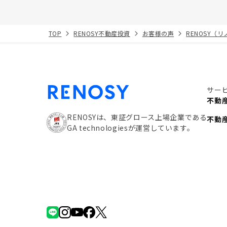
TOP
RENOSY不動産投資
お客様の声
RENOSY（
サー
不動
RENOSYは、東証グロース上場企業である
不動
GA technologiesが運営しています。