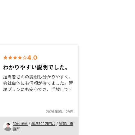
4.0
わかりやすい説明でした。
担当者さんの説明も分かりやすく、
会社自体にも信頼が持てました。管
理プランにも安心でき、手放しで運
用できそうなので、忙しくても手軽
に運用できると思いました。 まだ
これから運用が始まるので、何とも
2026年05月29日
言えませんが、楽しみながら投資を
していきたいと思います。
30代後半
/
年収500万円台
/
須賀川市
役所