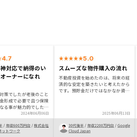
4.7
5.0
が神対応で納得のい
スムーズな物件購入の流れ
のオーナーになれ
不動産投資を始めたのは、将来の経
済的な安定を築きたいと考えたから
です。預貯金だけではなかなか資産
対策でしたが老後のこと
が増えないと感じていたこと、ま
金形成で必要で且つ保険
た、年金制度への不安もあったこと
なる事が魅力的でした。
から、長期的な視点で資産形成がで
もとても迅速で親身にな
2024年06月06日
2025年06月13日
きる方法を探していました。株式投
てくれて決断までに時間
資なども検討しましたが、不動産は
半
/
年収600万円台
/
株式会社
30代後半
/
年収2200万円台
/
Google
まう状況でしたが 粘り
比較的安定した収益が見込めるとい
ネットワーク
Cloud Japan
いただいたおかげで購入
う点に魅力を感じました。