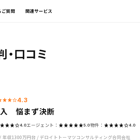
るご質問
関連サービス
判・口コミ
4.3
購入 悩まず決断
エージェント：
物件：
4.0
5.0
4.0
/
年収1300万円台
/
デロイトトーマツコンサルティング合同会社