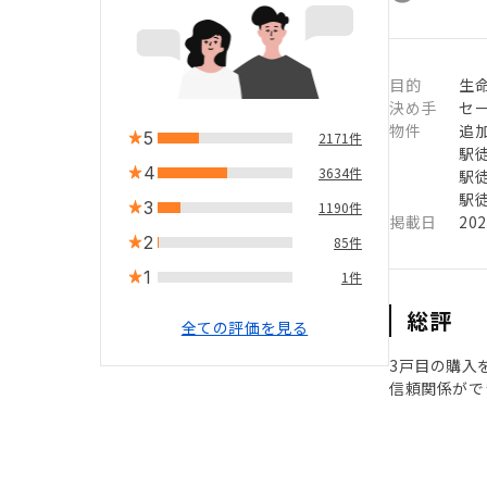
目的
生命
決め手
セ
物件
追
5
2171件
駅徒
4
3634件
駅徒
駅徒
3
1190件
掲載日
20
2
85件
1
1件
総評
全ての評価を見る
3戸目の購入
信頼関係がで