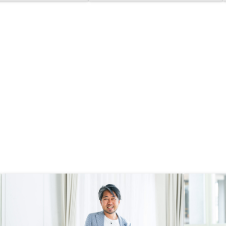
来ました。ありがとうご
RENOSYさんは物件の管理や賃貸付
。不動産投資は中々家族
けなど、購入後のサポート体制が充
られず、そこに時間を要
実している点も魅力でした。本業が
担当者の方と直接話して
ある私にとって、管理業務を代行し
理解も出来るのですがそ
てくれるのは非常に助かります。
くまでが大変なので信用
ものとしてチラシや採用
標みたいなものに絡めた
があると少しでもとっつ
ような気がします！