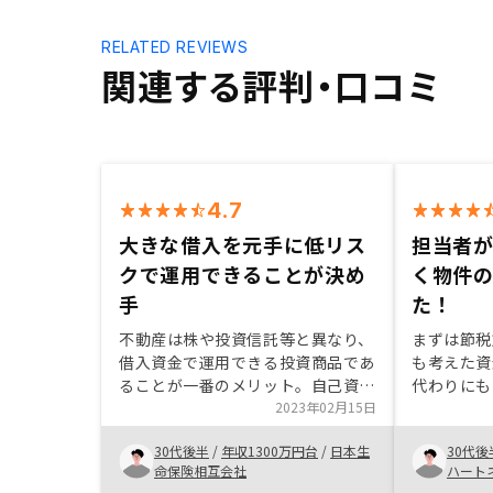
RELATED REVIEWS
関連する評判・口コミ
4.7
大きな借入を元手に低リス
担当者
クで運用できることが決め
く物件
手
た！
不動産は株や投資信託等と異なり、
まずは節税
借入資金で運用できる投資商品であ
も考えた資
ることが一番のメリット。自己資金
代わりにも
（給与収入）を投資に回す株や投資
2023年02月15日
担当者の方
信託では、結局のところ利率の良い
って対応し
30代後半
/
年収1300万円台
/
日本生
30代後
預金とそれほど大きくリターンが変
を要してし
命保険相互会社
ハート
わらない。それと比較して、低リス
強くご対応