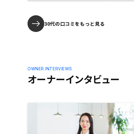
クで大きなリターンが期待できる。
する事が出
後は私の場合は節税効果も大きかっ
ざいました
た。申込後の詳細なスケジュールや
の理解が得
具体的な対応事項（銀行との1時間
しました。
30代の口コミをもっと見る
のWeb面談があることや、何枚程
もらえれば
度の書類記入がいつまでに必要か
こに行き着
等）を申込前にお伝え頂けると良い
性の上がる
と思いました。
数、国の指
資料や広告
き易くなる
OWNER INTERVIEWS
オーナーインタビュー