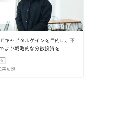
の”キャピタルゲインを目的に、不
でより戦略的な分散投資を
ータ
IT企業勤務