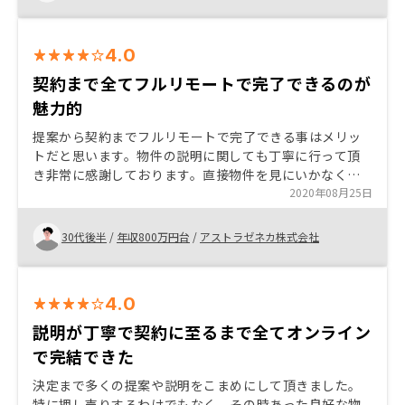
年収や貯蓄額、面談目的を聞く際、少し嫌な気持ちにな
りました。
4.0
契約まで全てフルリモートで完了できるのが
魅力的
提案から契約までフルリモートで完了できる事はメリッ
トだと思います。物件の説明に関しても丁寧に行って頂
き非常に感謝しております。直接物件を見にいかなくて
も契約まで考える事ができたのも担当の方がしっかりご
2020年08月25日
説明いただいたからです。ありがとうございました。 時
折ある不備が気になりました。
30代後半
/
年収800万円台
/
アストラゼネカ株式会社
4.0
説明が丁寧で契約に至るまで全てオンライン
で完結できた
決定まで多くの提案や説明をこまめにして頂きました。
特に押し売りするわけでもなく、その時あった良好な物