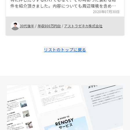
件を紹介頂きました。内容についても周辺環境を含めて
お話しいただきましたので、物件を見ることなく契約ま
2020年07月30日
で至りました。すべてオンラインでできたということも
非常に助かりました。ありがとうございました。 強いて
30代後半
/
年収800万円台
/
アストラゼネカ株式会社
言うなら業務手続や事務に関する連絡をもう少し先手を
打ってご連絡いただけましたらうれしいです。
リストのトップに戻る