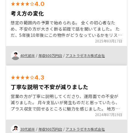
4.0
考え方の変化
想定の範囲内の予算で始められる。 全くの初心者なた
め、不安の方が大きく断る前提で話を聞いてました。 た
だ、5年後10年後にこの物件がどうなっているかをリスク
も含めて紹介頂き不安は解消するまで至りました。 あと
2025年03月17日
は自身の考え方ですので、投資というよりサブスク的な
考え方でスタートするよう心掛けており、購入物件が今
40代前半
/
年収600万円台
/
アストラゼネカ株式会社
後どうなっていくかを見守っていこうと思います。
4.3
丁寧な説明で不安が減りました
営業の方が丁寧に説明してくださり、運用面での不安が
減りました。 月々支払いが発生ものだと思っていたら、
プラス収支で回せるところに魅力を感じました。 地方に
住んでいるので、全てネットで完結するところもありが
2024年07月19日
たいと思いました。 オカネコから繋がれて最初の電話
は、もう少し言葉を選んだ方が良いかなと思いました。
30代前半
/
年収900万円台
/
アストラゼネカ株式会社