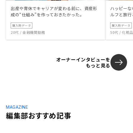
リットは、自社物件があると決められた地
出産や育休でキャリアが変わる前に、資産形
ハッピーな
区でしか売れない、割高です。) あとは、
成の“仕組み”を作っておきたかった。
ルフと旅行
購入後のアフターフォローを期待してま
す。
購入時データ
購入時データ
20代 / 金融機関勤務
50代 / 化
オーナーインタビューを
もっと見る
MAGAZINE
編集部おすすめ記事