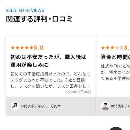
RELATED REVIEWS
関連する評判・口コミ
5.0
3
初めは不安だったが、購入後は
資金と時間
運用が楽しみに
株式やFXなど
か、将来のイ
初めての不動産投資だったので、どんなリ
である不動産の
スクがあるのか不安でした。3社と面談
はリスク分散
し、リスクを聞いたが、リスク回避をしっ
た投資による
かりすればそんなに怖いものではないと思
2022年02月06日
す。 不動産購
いました。その中でもリノシーの提案して
動産の価値の
くれた物件が1番よいと感じました。 契約
30代後半
/
年収600万円台
30代後半
/
ましたが、担
時に、また不安になってきたのですが、担
シーへの信頼
当者の方がどこが不安か時間をとりしっか
リスクを許容
りと聞いてくれ、それに対しての回答をく
際の仕入れ価
れたのもありがたかったです。 契約後、