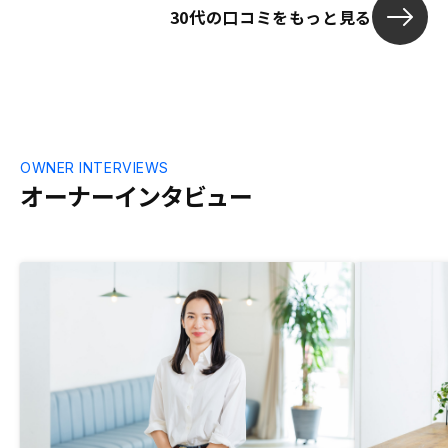
くことで、会
30代の口コミをもっと見る
他の不動産会社に物件を見てもらうことが
あったが、そこの営業の方に『この物件は
すごくいい』と言われました。リノシーを
信じて契約して良かったと思いました。今
後も客の利益もを考えたサービスを考えて
ほしいし、お互いがWIN WINの関係になる
ように頑張っていってほしいです。 契約
後、さらに不動産投資に興味を持ち、2社
OWNER INTERVIEWS
のマンション投資を扱う会社のセミナーや
オーナーインタビュー
面談を受けました。いろんな会社の得意と
いているところが違うと感じたのですが、
リノシーさんは自社ブランドのマンション
を持っていないので、それのメリットも強
調しても良いのではと思いました。自社ブ
ランドのマンションを売りにしているとこ
ろは、マンション区分を全て一つの会社で
管理しているので、買い取りができるこ
と、他の家賃相場が分かること、どんな属
性の人が借りているかが分かること、ネー
ムバリューがあることを売りにしていて、
確かにそれもいいなぁと思います。(デメ