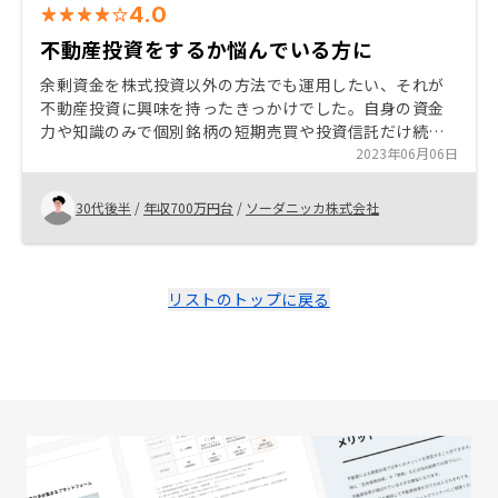
4.0
不動産投資をするか悩んでいる方に
余剰資金を株式投資以外の方法でも運用したい、それが
不動産投資に興味を持ったきっかけでした。自身の資金
力や知識のみで個別銘柄の短期売買や投資信託だけ続け
て築ける資産の額には限界があると感じていたためで
2023年06月06日
す。 リノシーでの購入を決めた理由は、営業担当者の丁
寧で親身な対応と説得力のある説明に信頼を覚えたこと
30代後半
/
年収700万円台
/
ソーダニッカ株式会社
と、隙のない管理プラン(グループ内で全ての管理業務を
一貫して行う等)、また上場企業であることも背中を押し
てくれたように思います。 資産形成にはある程度の元本
が必要と考えます。その点、自身の信用力を資金に変え
リストのトップに戻る
投資に回せることは非常にメリットとなるのではないで
しょうか。