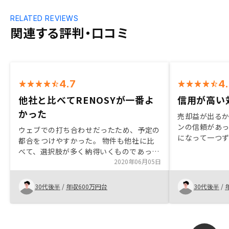
RELATED REVIEWS
関連する評判・口コミ
4.7
4
他社と比べてRENOSYが一番よ
信用が高い
かった
売却益が出る
ンの信頼があ
ウェブでの打ち合わせだったため、予定の
になって一つ
都合をつけやすかった。 物件も他社に比
た、他社に比
べて、選択肢が多く納得いくものであっ
る安心感もあり
た。
2020年06月05日
理プランが具
30代後半
/
年収600万円台
30代後半
/