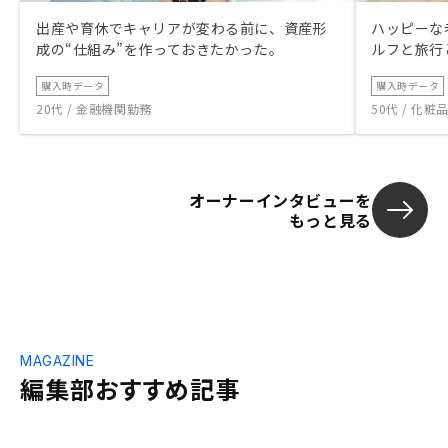
出産や育休でキャリアが変わる前に、資産形
ハッピーな
成の“仕組み”を作っておきたかった。
ルフと旅行
購入時データ
購入時データ
20代 / 金融機関勤務
50代 / 化
オーナーインタビューを
もっと見る
MAGAZINE
編集部おすすめ記事