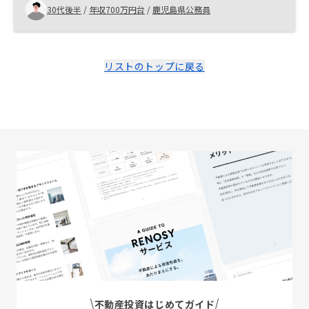
選定について分かり、これなら大きく失敗しないであろ
30代後半
/
年収700万円台
/
鹿児島県公務員
うと考え、購入を決めました。 将来自分が住むために購
入しているわけではないので、出口の部分（何年後いく
らぐらいでどのように売却できるか）のシミュレーショ
ンができると、より具体的に考えられたり、2件目の検討
リストのトップに戻る
へと進んで行けると思います。
不動産投資はじめてガイド