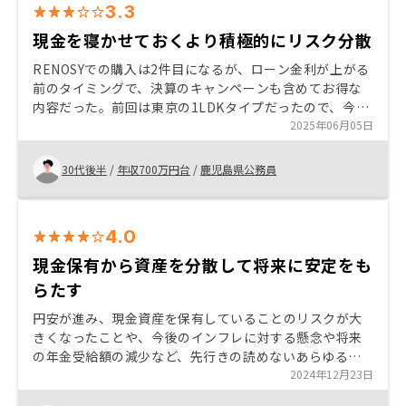
3.3
現金を寝かせておくより積極的にリスク分散
RENOSYでの購入は2件目になるが、ローン金利が上がる
前のタイミングで、決算のキャンペーンも含めてお得な
内容だった。前回は東京の1LDKタイプだったので、今回
は京都の1DKと、違う物件で、よりリスクを分散したい
2025年06月05日
と考えた。京都は街の景観を損なわないよう、高いマン
ションを建てられないので、需要と供給の面からもいい
30代後半
/
年収700万円台
/
鹿児島県公務員
物件だと感じた。 決算前ということもあり、自分自身も
仕事が忙しい時期だったが、すごく急かされた印象があ
った。そして、保険面では1件目と同じようなサービスか
4.0
と考えていると、そうではなかったので、そこへの疑問
が残った。
現金保有から資産を分散して将来に安定をも
らたす
円安が進み、現金資産を保有していることのリスクが大
きくなったことや、今後のインフレに対する懸念や将来
の年金受給額の減少など、先行きの読めないあらゆるこ
とに対する対策をとりたいと思い、話を聞きました。聞
2024年12月23日
いていくと、AIを活用した無駄を省く経営努力や、物件