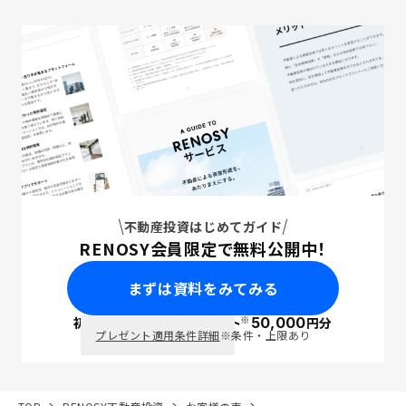
不動産投資はじめてガイド
RENOSY会員限定で無料公開中！
まずは資料をみてみる
※
初回面談で
ポイント
50,000
円分
PayPay
プレゼント適用条件詳細
※条件・上限あり