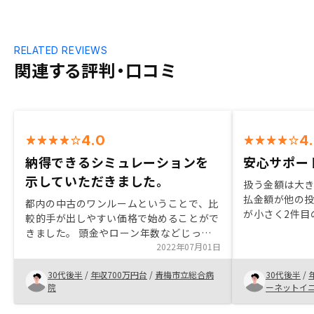
RELATED REVIEWS
関連する評判・口コミ
4.0
4
納得できるシミュレーションを
安心サポート
示していただきました。
扱う金額は大
払金額が他の
都内の中古のワンルームということで、比
が小さく2件目
較的手が出しやすい価格で始めることがで
た。購入後も
きました。 頭金やローン年数などじっく
定申告の方法
り比較する時間と手間をとっていただいた
2022年07月01日
心できる。
ので納得して始めることができました。
30代後半
/
年収700万円台
/
青梅市立総合病
30代後半
/
やっとスタート地点。本番はこれからです
院
ーネットイ
が、これまでの面倒な手続き等はほぼおま
かせ状態です。急な休みなど取れない状況