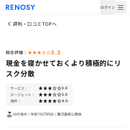
ログイン
評判・口コミTOPへ
3.3
総合評価：
現金を寝かせておくより積極的にリ
スク分散
サービス：
3.0
エージェント：
3.0
物件：
4.0
30代後半
/
年収700万円台
/
鹿児島県公務員