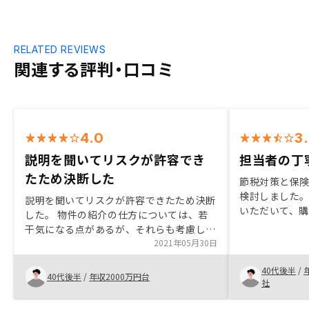
RELATED REVIEWS
関連する評判・口コミ
4.0
3
説明を聞いてリスクが許容でき
担当者の丁
たため決断した
節税対策と保
検討しました
説明を聞いてリスクが許容できたため決断
いただいて、
した。 物件の紹介の仕方については、若
つ解消してくれ
干気になる点があるが、それらも考慮して
専用アプリで
自身で判断が必要。 他の方にも勧めてみ
2021年05月30日
じています。
たいが、勧められそうな知り合いがいな
保険などのコ
40代後半
/
い。 リスクの説明も一通りいただき疑問
40代後半
/
年収2000万円台
い。また、 一
社
点については、しっかり説明していただけ
がたい。
た。