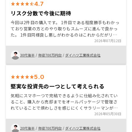
4.7
リスク分散で今後に期待
今回は2件目の購入です。 1件目である程度勝手もわかっ
ており営業の方とのやり取りもスムーズに進んで良かっ
た。 1件目同様良し悪しがわかるのはこれからだがリス
ク分散の目線で物件の紹介をいただき自身のまとめる条
2026年07月12日
件とも合致していたので今後が楽しみ。 物件購入後の書
類のやり取りに関して分かりにくい部分がある 連絡でこ
30代後半
/
年収700万円台
/
ダイハツ工業株式会社
ういった書類が届くと聞いているが届かない書類であっ
たり相手の受領連絡が来ないので状況がわからないこと
がある
5.0
堅実な投資先の一つとして考えられる
気軽にスマホ一つで完結できるように仕組み化されてい
ること、購入から売却までをオールパッケージで管理さ
れていることで煩わしさを感じにくくサラリーマンがや
るのに最適化されている印象を受けた。 需要と供給の話
2026年05月30日
を聞き、将来のことは予測できないものの堅実な投資先
であると思えた。 始めたばかりなのでこれからも続けて
20代後半
/
年収700万円台
/
ダイハツ工業株式会社