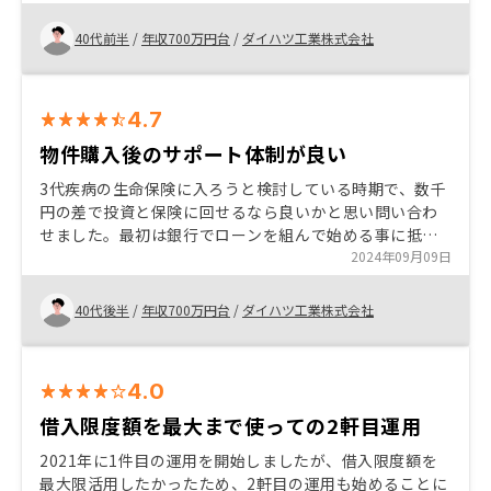
だき今回の2軒目の投資となりました。 分からない点、
不明点は聞けば答えてくれるので最終納得して投資する
40代前半
/
年収700万円台
/
ダイハツ工業株式会社
事が出来ます。 今回は、１回目の面談でやるかやらない
かを即断する場面となりました。良い話だとしても、考
える時間が少ないと不安になる事が考えられるので、事
4.7
前に2軒目購入の話とハッキリと言ってくれた方が良い。
物件購入後のサポート体制が良い
3代疾病の生命保険に入ろうと検討している時期で、数千
円の差で投資と保険に回せるなら良いかと思い問い合わ
せました。最初は銀行でローンを組んで始める事に抵抗
感はありましたが、担当者の話しをしっかりと聞くと、
2024年09月09日
あまりリスクの無い投資だと判断して購入する事にしま
した。 リノシーの管理システムは他の不動産会社に比べ
40代後半
/
年収700万円台
/
ダイハツ工業株式会社
たら少し高い金額ですが、ほぼ全てのリスクに対して対
応できているので、購入してからの安心感はあり、ほっ
たらかしでいいのが一番良い点だと思います。
4.0
借入限度額を最大まで使っての2軒目運用
2021年に1件目の運用を開始しましたが、借入限度額を
最大限活用したかったため、2軒目の運用も始めることに