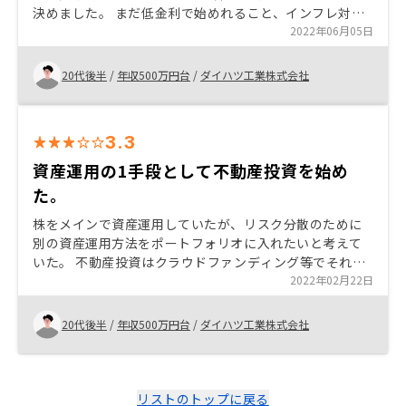
決めました。 まだ低金利で始めれること、インフレ対策
や株式のパフォーマンスが2022年は期待できないことも
2022年06月05日
決め手になりました。
20代後半
/
年収500万円台
/
ダイハツ工業株式会社
3.3
資産運用の1手段として不動産投資を始め
た。
株をメインで資産運用していたが、リスク分散のために
別の資産運用方法をポートフォリオに入れたいと考えて
いた。 不動産投資はクラウドファンディング等でそれま
で少額を運用していたが、自分の信用力を活用するため
2022年02月22日
にマンション購入を始めた。
20代後半
/
年収500万円台
/
ダイハツ工業株式会社
リストのトップに戻る