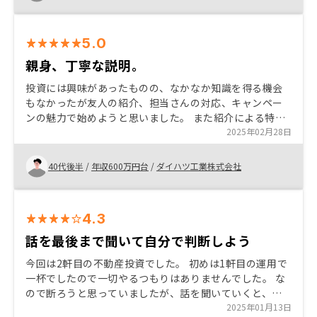
いければと思う。
5.0
親身、丁寧な説明。
投資には興味があったものの、なかなか知識を得る機会
もなかったが友人の紹介、担当さんの対応、キャンペー
ンの魅力で始めようと思いました。 また紹介による特典
と今後もフォローしてくれる担当さんの人柄が大きいで
2025年02月28日
す。 まだ始まったばかりで、進捗がわからないため具体
的には言えないですが、都度気になるところは相談した
40代後半
/
年収600万円台
/
ダイハツ工業株式会社
く、丁寧な対応をしてもらえるようなサービスの周知が
もっとあればいいのかなと。
4.3
話を最後まで聞いて自分で判断しよう
今回は2軒目の不動産投資でした。 初めは1軒目の運用で
一杯でしたので一切やるつもりはありませんでした。 な
ので断ろうと思っていましたが、話を聞いていくと、許
容範囲で投資が出来る（生活無理なく）内容を提示いた
2025年01月13日