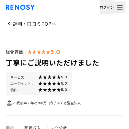
ログイン
評判・口コミTOPへ
5.0
総合評価：
丁寧にご説明いただけました
サービス：
5.0
エージェント：
5.0
物件：
5.0
20代前半
/
年収700万円台
/
あずさ監査法人
目的
家賃収入、 リスク分散