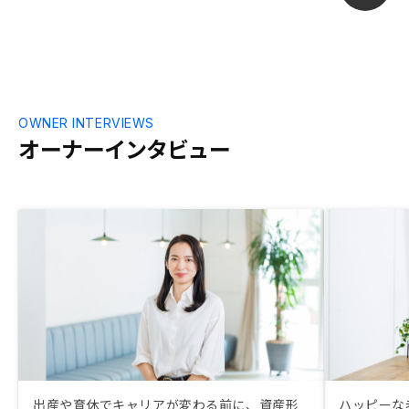
OWNER INTERVIEWS
オーナーインタビュー
出産や育休でキャリアが変わる前に、資産形
ハッピーな