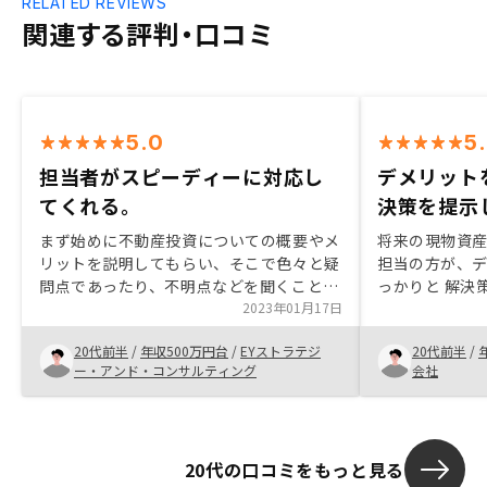
RELATED REVIEWS
関連する評判・口コミ
5.0
5
担当者がスピーディーに対応し
デメリット
てくれる。
決策を提示
まず始めに不動産投資についての概要やメ
将来の現物資
リットを説明してもらい、そこで色々と疑
担当の方が、
問点であったり、不明点などを聞くことが
っかりと 解決
でき、解消できた。また担当の方にとても
2023年01月17日
安心して始めら
スピーディに動いて頂いたため、物件情報
からこそ、ロ
20代前半
/
年収500万円台
/
EYストラテジ
20代前半
/
を複数件見ることができ、良さそうな物件
ことができた
ー・アンド・コンサルティング
会社
があったので契約に至った。
す。
20代の口コミをもっと見る