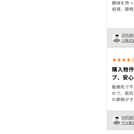
興味を持っ
投資、節税
ットがある
ることとし
め、株式意
とは良いと
20代前
ス株式
購入物件
プ、安
勤務先で不
ので、抵抗
の節税がき
すが、ある
入していな
50代前
は大きいと
ウス株
りますが、
この時期に