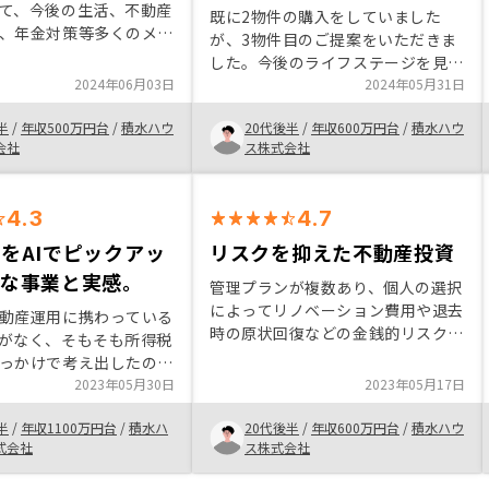
て、今後の生活、不動産
既に2物件の購入をしていました
、年金対策等多くのメリ
が、3物件目のご提案をいただきま
と思い、今の段階で始ま
した。今後のライフステージを見越
ました。 リスク管理含
2024年06月03日
したローンの提案や物件のご提案を
2024年05月31日
外の不動産投資も行うこ
頂きました。何よりすでに取引させ
思います。
半
/
年収500万円台
/
積水ハウ
20代後半
/
年収600万円台
/
積水ハウ
ていただきいたら安心感がありまし
会社
ス株式会社
たので不安要素なく進めさせていた
だきました。
4.3
4.7
をAIでピックアッ
リスクを抑えた不動産投資
心な事業と実感。
管理プランが複数あり、個人の選択
によってリノベーション費用や退去
動産運用に携わっている
時の原状回復などの金銭的リスクを
がなく、そもそも所得税
最小限に抑えることができます。ま
っかけで考え出したので
た、営業担当者は熱心かつ理論的に
時期から終身保険には加
2023年05月30日
2023年05月17日
メリット・デメリットを提示し、決
いので妻や子に残せる事
して押し売りはなく好印象でした。
半
/
年収1100万円台
/
積水ハ
20代後半
/
年収600万円台
/
積水ハウ
思いました。リスクはあ
式会社
ス株式会社
貨幣価値が大きく変わる
何もしない事は無策だと