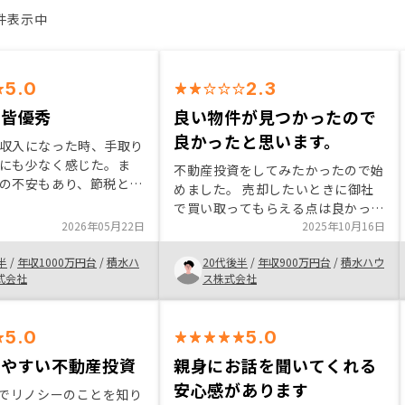
9件表示中
5.0
2.3
が皆優秀
良い物件が見つかったので
良かったと思います。
収入になった時、手取り
にも少なく感じた。ま
不動産投資をしてみたかったので始
の不安もあり、節税と共
めました。 売却したいときに御社
に第2の収入源をと思
で買い取ってもらえる点は良かった
した。 物件も東京でわ
2026年05月22日
と思います。 また、全国展開され
2025年10月16日
とありましたがプロとし
ているので東京だけでなく他のエリ
も安心感ありましたし、
半
/
年収1000万円台
/
積水ハ
20代後半
/
年収900万円台
/
積水ハウ
アの情報も得られて良かったと思い
ての対応も良く、他にも
式会社
ス株式会社
ます。
。 全てが全てラ
り取りなどで、手続きが
合は連絡をとって早期に
5.0
5.0
合があってもいいと思
しやすい不動産投資
親身にお話を聞いてくれる
安心感があります
告でリノシーのことを知り