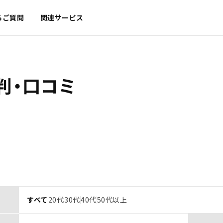
るご質問
関連サービス
判・口コミ
すべて
20代
30代
40代
50代以上