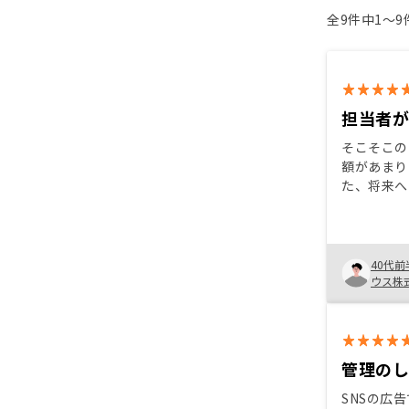
全9件中1〜
担当者
そこそこの
額があまり
た、将来へ
に今のうち
い、始めま
からないこ
てのお勧め
40代前
チームとし
ウス株
勧められそうです
インでのや
遅くなる場
解決する場
管理の
う。
SNSの広