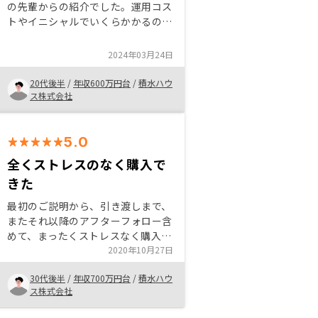
の先輩からの紹介でした。運用コス
トやイニシャルでいくらかかるのか
が少し分かりづらい印象でしたが、
節税や生命保険代わりになる点など
2024年03月24日
メリットの説明が分かりやすかった
ため始めました。
20代後半
/
年収600万円台
/
積水ハウ
ス株式会社
5.0
全くストレスのなく購入で
きた
最初のご説明から、引き渡しまで、
またそれ以降のアフターフォロー含
めて、まったくストレスなく購入さ
せて頂きました。スタッフの方のチ
2020年10月27日
ームワークも大変良いと感じまし
30代後半
/
年収700万円台
/
積水ハウ
た。
ス株式会社