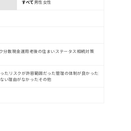
すべて
男性
女性
ク分散
現金運用
老後の住まい
ステータス
相続対策
だった
リスクが許容範囲だった
管理の体制が良かった
らない理由がなかった
その他