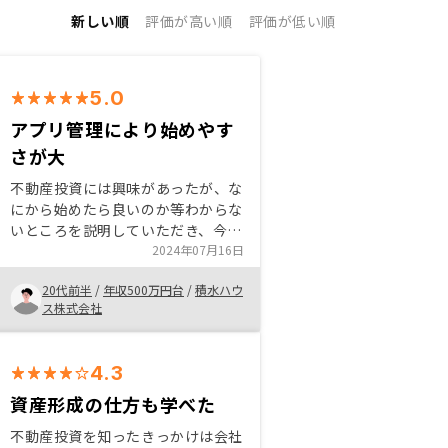
新しい順
評価が高い順
評価が低い順
5.0
アプリ管理により始めやす
さが大
不動産投資には興味があったが、な
にから始めたら良いのか等わからな
いところを説明していただき、今の
うちから年金対策等のためにリスク
2024年07月16日
もあるが、投資を行って行くことが
20代前半
/
年収500万円台
/
積水ハウ
大事だとわかったので、投資を始め
ス株式会社
ることにしました。 アプリで管理
でき、不動産投資の始まりとして入
りやすかった。
4.3
資産形成の仕方も学べた
不動産投資を知ったきっかけは会社