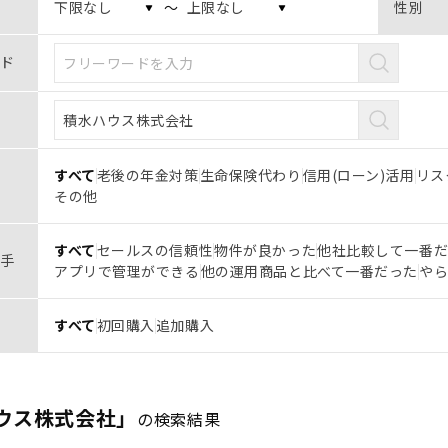
〜
性別
ド
すべて
老後の年金対策
生命保険代わり
信用(ローン)活用
リス
その他
すべて
セールスの信頼性
物件が良かった
他社比較して一番
手
アプリで管理ができる
他の運用商品と比べて一番だった
や
すべて
初回購入
追加購入
ウス株式会社」
の検索結果