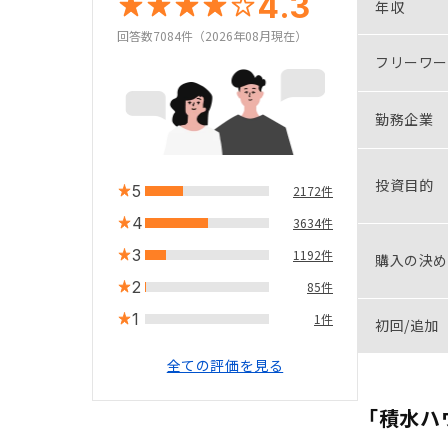
4.3
年収
回答数7084件（2026年08月現在）
フリーワー
勤務企業
投資目的
5
2172件
4
3634件
3
1192件
購入の決め
2
85件
1
1件
初回/追加
全ての評価を見る
「積水ハ