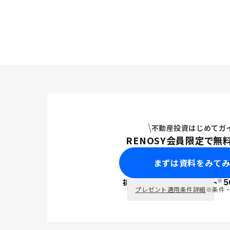
感じた事が
不動産投資はじめてガ
RENOSY会員限定で無
まずは資料をみて
※
初回面談で
ポイント
5
PayPay
プレゼント適用条件詳細
※条件