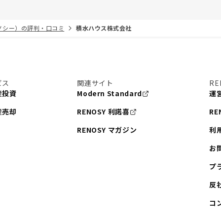
リノシー）の評判・口コミ
積水ハウス株式会社
ビス
関連サイト
RE
産投資
Modern Standard
運
産売却
RENOSY 利諾喜
RE
RENOSY マガジン
利
お
プ
反
コ