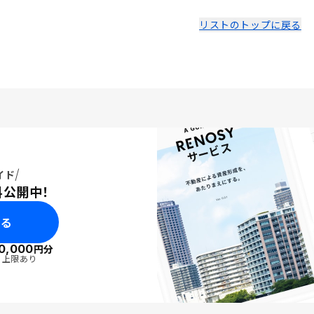
ポイントです。
リストのトップに戻る
イド
料公開中！
みる
0,000
円分
・上限あり