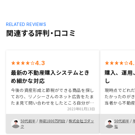
RELATED REVIEWS
関連する評判・口コミ
4.3
4
最新の不動産購入システムとき
購入、運用
め細かな対応
し
今後の資産形成と節税ができる商品を探し
現時点でどれ
ており、リノシーさんのネット広告をたま
たかったのがき
たま見て問い合わせをしたところ自分が探
当者から不動産
していた商品に近いことがわかった。その
2023年01月13日
内容について
後、事務所で担当者の方と直接面談させて
リット・デメ
50代前半
/
年収1800万円台
/
株式会社ゴダッ
50代前半
/
いただき、こちらが思っている不安な点を
解を深めるこ
ク
社
お伝えしたところ明確な回答を得ることが
前向きになり
できたので、即決することにしました。ま
タル化