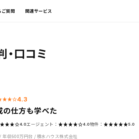
るご質問
関連サービス
判・口コミ
4.3
成の仕方も学べた
エージェント：
物件：
4.0
4.0
5.0
/
年収600万円台
/
積水ハウス株式会社