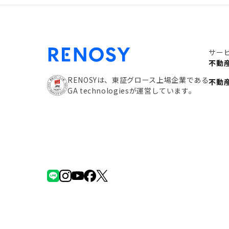
サー
不動
RENOSYは、東証グロース上場企業である
不動
GA technologiesが運営しています。