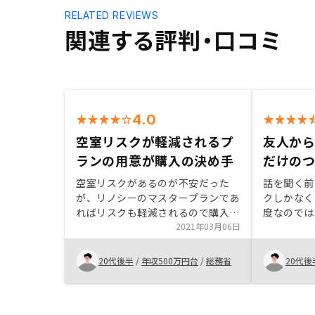
RELATED REVIEWS
関連する評判・口コミ
4.0
空室リスクが軽減されるプ
友人か
ランの用意が購入の決め手
だけの
空室リスクがあるのが不安だった
話を聞く前
が、リノシーのマスタープランであ
クしかなく
ればリスクも軽減されるので購入に
度なのでは
至った。
2021年03月06日
ただ、話を
が、そこま
ものではな
20代後半
/
年収500万円台
/
総務省
20代後
が圧倒的に
営業担当者
を実態のま