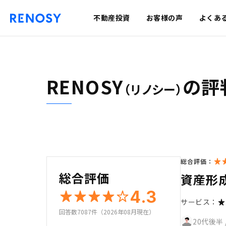
不動産投資
お客様の声
よくあ
RENOSY
の評
（リノシー）
総合評価：
総合評価
資産形
4.3
サービス：
回答数7087件（2026年08月現在）
20代後半