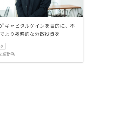
の”キャピタルゲインを目的に、不
でより戦略的な分散投資を
ータ
IT企業勤務