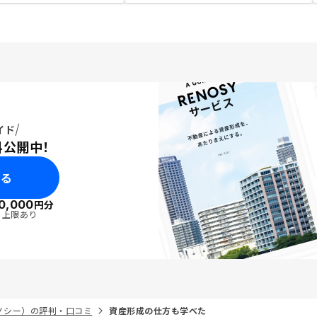
イド
料公開中！
みる
0,000
円分
・上限あり
リノシー）の評判・口コミ
資産形成の仕方も学べた