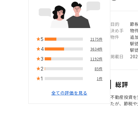
目的
節
決め手
物
物件
追
5
2175件
駅徒
4
3634件
駅徒
掲載日
20
3
1192件
2
85件
1
1件
総評
全ての評価を見る
不動産投資を
たが、節税や