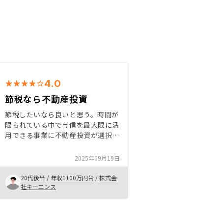
4.0
節税なら不動産投資
節税したいなら良いと思う。時間が
限られている中で与信を最大限に活
用できる事業に不動産投資が選択肢
の一つだと思う。 検討している方
は、周辺の家賃相場を意識して、今
2025年09月19日
後も上昇の余地があるか確認しなが
ら物件を購入すると良いと思います
20代後半
/
年収1100万円台
/
株式会
金利や税金に関する知識をより専門
社キーエンス
的に提案できる会社になってほし
い。 現状、銀行などの説明が杜撰
で、 住信以外の銀行(オリックスや