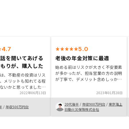
4.7
5.0
ら話を聞いてあげる
老後の年金対策に最適
つもりが、購入した
始める前はリスクが大きく不安要素
が多かったが、担当営業の方の説明
は、不動産の投資はリス
が丁寧で、デメリット含めしっかり
、メリットも知れてる程
ご説明いただき、信頼できたため契
ないかと思ってました。
約した。また、想定していたよりも
聞くうちにリスクはある
2022年06月13日
2023年01月28日
手続きが煩雑ではなかった点が良か
で敏感になる必要がある
ったと感じる。
20代後半
/
年収900万円台
/
東京海上
いということ、メリット
半
/
年収500万円台
日動火災保険株式会社
多いことを知りました。
さんも、リスクメリット
まに教えていただき安心