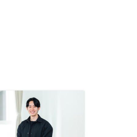
SBJ)とはなるべく手を切りたい。2
行については次回からは使いたく無
い。