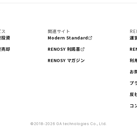
ビス
関連サイト
RE
産投資
Modern Standard
運
産売却
RENOSY 利諾喜
RE
RENOSY マガジン
利
お
プ
反
コ
©︎2018-2026 GA technologies Co., Ltd.