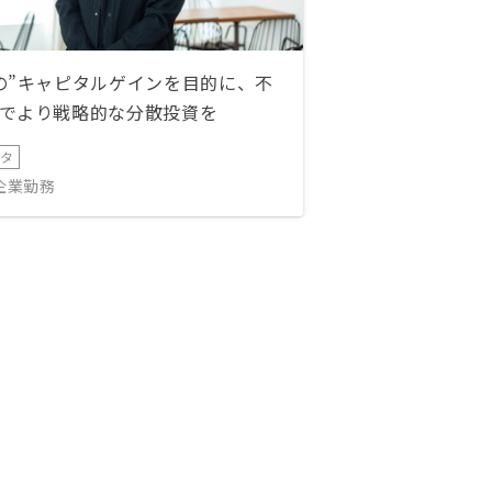
の”キャピタルゲインを目的に、不
でより戦略的な分散投資を
ータ
IT企業勤務