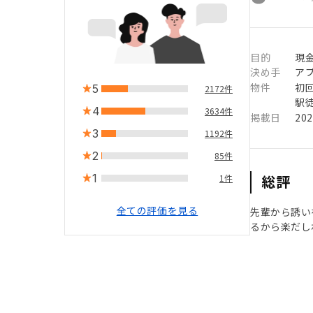
目的
現
決め手
ア
物件
初
5
2172件
駅徒
4
3634件
掲載日
20
3
1192件
2
85件
1
総評
1件
全ての評価を見る
先輩から誘い
るから楽だし