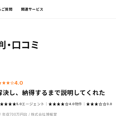
るご質問
関連サービス
判・口コミ
4.0
解決し、納得するまで説明してくれた
エージェント：
物件：
5.0
4.0
3.0
/
年収700万円台
/
株式会社博報堂