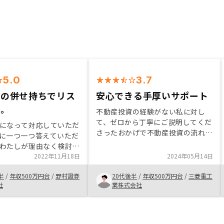
5.0
3.7
との併せ持ちでリス
安心できる手厚いサポート
を。
不動産投資の経験がない私に対し
て、ゼロから丁寧にご説明してくだ
になって対応していただ
さったおかげで不動産投資の流れを
に一つ一つ答えていただ
理解することができました。 ま
わたしが理由なく検討を
た、RENOSYはサポートが手厚いた
ようとすると、問題や懸
2022年11月18日
2024年05月14日
め失敗のリスクがかなり少ないと判
化し再度後押ししてくれ
断し、RENOSYで物件を購入しまし
半
/
年収500万円台
/
野村證券
20代後半
/
年収500万円台
/
三菱重工
踏み切った理由です。税
た。
社
業株式会社
やレバレッジ効果などを
、他の資産クラスよりも
感じる点もありました。