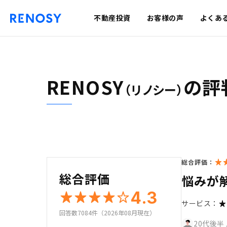
不動産投資
お客様の声
よくあ
RENOSY
の評
（リノシー）
総合評価：
総合評価
悩みが
4.3
サービス：
回答数7084件（2026年08月現在）
20代後半