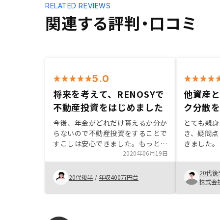
RELATED REVIEWS
関連する評判・口コミ
5.0
将来を考えて、RENOSYで
他資産
不動産投資をはじめました
ク分散
今後、年金がどれだけ貰えるか分か
とても親身
らないので不動産投資をすることで
き、疑問点
すこしは安心できました。もっと
きました。
色々な案件から選べるとなお良いと
2020年06月19日
後ろ倒しし
思いました！
念点を言語
20代後
たことが、
20代後半
/
年収400万円台
株式会
制メリット
踏まえると
メリットを