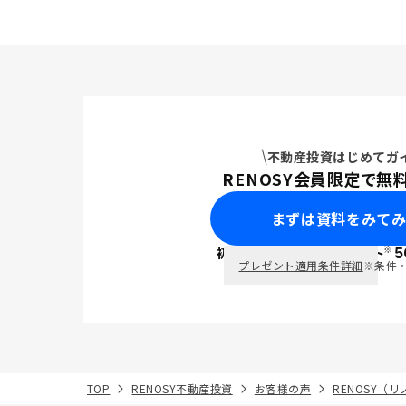
不動産投資はじめてガ
RENOSY会員限定で無
まずは資料をみて
※
初回面談で
ポイント
5
PayPay
プレゼント適用条件詳細
※条件
TOP
RENOSY不動産投資
お客様の声
RENOSY（