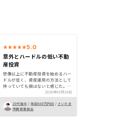
5.0
意外とハードルの低い不動
産投資
想像以上に不動産投資を始めるハー
ドルが低く、資産運用の方法として
持っていても損はないと感じた。も
ちろんリスクはあるが、別の運用方
2026年03月16日
法でもリスクはあるので特に不動産
20代後半
/
年収600万円台
/
さいたま
投資だからという感じはなく始めや
市教育委員会
すかった。