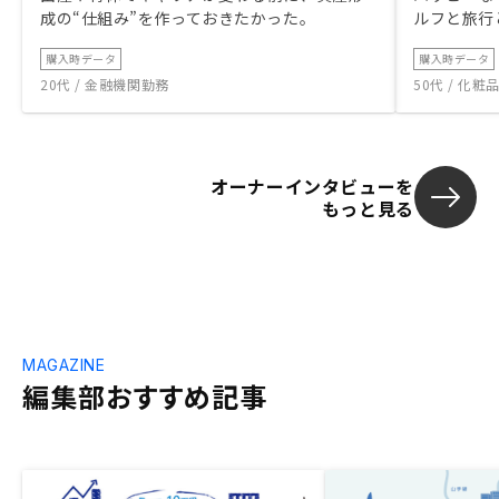
成の“仕組み”を作っておきたかった。
ルフと旅行
購入時データ
購入時データ
20代 / 金融機関勤務
50代 / 化
オーナーインタビューを
もっと見る
MAGAZINE
編集部おすすめ記事