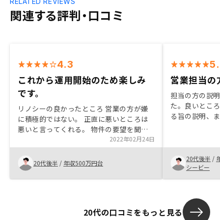
RELATED REVIEWS
関連する評判・口コミ
4.3
5
これから運用開始のため楽しみ
営業担当の
です。
担当の方の説
た。良いとこ
リノシーの良かったところ 営業の方が嫌
る旨の説明、
に積極的ではない。 正直に悪いところは
などもしっか
悪いと言ってくれる。 物件の要望を聞い
なく契約する
てある程度絞ってくれている。 リノシー
2022年02月24日
も丁寧にお答
の悪かったところ たまに営業の方の連絡
20代後半
/
が繋がらないことがあった。（許せる範
20代後半
/
年収500万円台
シービー
囲）
20代の口コミをもっと見る