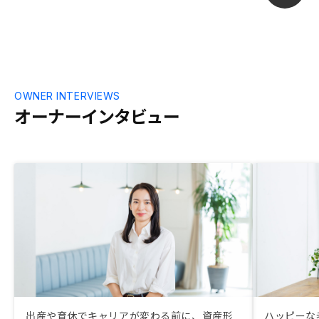
OWNER INTERVIEWS
オーナーインタビュー
出産や育休でキャリアが変わる前に、資産形
ハッピーな