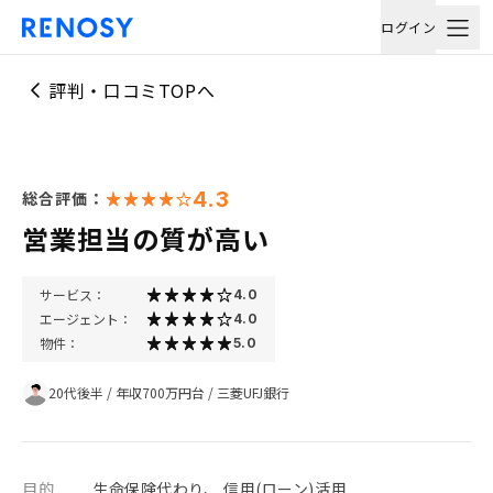
ログイン
評判・口コミTOPへ
4.3
総合評価：
営業担当の質が高い
サービス：
4.0
エージェント：
4.0
物件：
5.0
20代後半
/
年収700万円台
/
三菱UFJ銀行
目的
生命保険代わり、 信用(ローン)活用