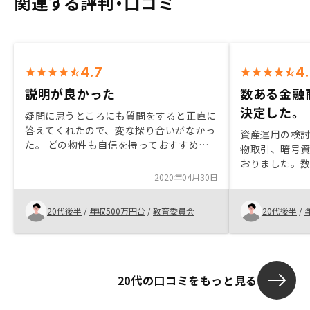
関連する評判・口コミ
4.7
4
説明が良かった
数ある金融
決定した。
疑問に思うところにも質問をすると正直に
答えてくれたので、変な探り合いがなかっ
資産運用の検
た。 どの物件も自信を持っておすすめし
物取引、暗号
てきますが、マスタープランを活用するの
おりました。
であれば、表面利回りが高い物件の方がい
2020年04月30日
はリスクが高
いのかなと思った。物件のことはきちんと
サービスでは
結構詰めていきますが、火災保険について
いただけまし
20代後半
/
年収500万円台
/
教育委員会
20代後半
/
も一緒に詳しく詰められるとありがたい。
はあると思い
地震保険はつけた方がいいのかなども初心
へや営業担当
者には悩みどころだ思うので。
したので購入
20代の口コミをもっと見る