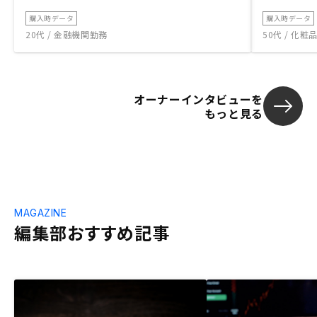
購入時データ
購入時データ
20代 / 金融機関勤務
50代 / 化
オーナーインタビューを
もっと見る
MAGAZINE
編集部おすすめ記事