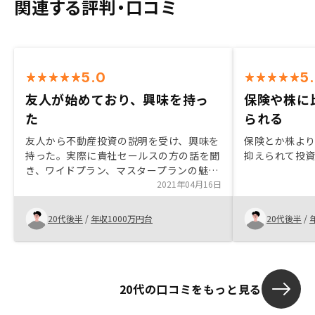
関連する評判・口コミ
5.0
5
友人が始めており、興味を持っ
保険や株に
た
られる
友人から不動産投資の説明を受け、興味を
保険とか株よ
持った。実際に貴社セールスの方の話を聞
抑えられて投
き、ワイドプラン、マスタープランの魅
力、不動産投資のリスクとメリットなど幅
2021年04月16日
広く解説頂き、納得感を持って購入でき
た。
20代後半
/
年収1000万円台
20代後半
/
20代の口コミをもっと見る