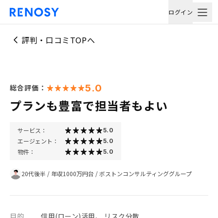
ログイン
評判・口コミTOPへ
5.0
総合評価：
プランも豊富で担当者もよい
サービス：
5.0
エージェント：
5.0
物件：
5.0
20代後半
/
年収1000万円台
/
ボストンコンサルティンググループ
目的
信用(ローン)活用、 リスク分散