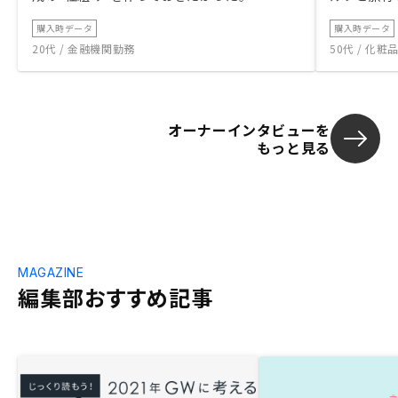
購入時データ
購入時データ
20代 / 金融機関勤務
50代 / 化
オーナーインタビューを
もっと見る
MAGAZINE
編集部おすすめ記事