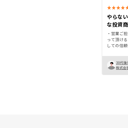
るかや、I
で、リスク
う少しわか
入しました。 物件価格は相
えると、ビ
より少々高
やらな
強いのでは
居率実績や
な投資
ており、価
為、致し方
・営業ご担
事をしてい
って頂ける
少ない事か
しての信頼
れぞれ購入
る現状の中
信枠はあり
た ・オン
出会えれば
30代後
ックに相談
株式会
す。 ・ワンルームマンション投資
沿わない場
のネガティ
る 物件が一覧で見れると選択肢の
権を得られ
幅が広がり
ケティング
いです。 
ような取り
の活性化（
プロジェク
購入する数
（割り引き