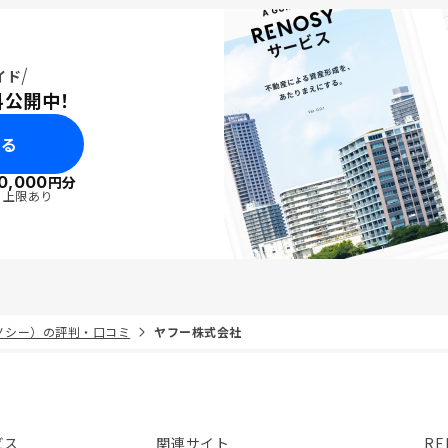
ープログラムがあると、
たい意欲が上がりますの
だければと思います。
イド
料公開中！
みる
0,000
円分
・上限あり
リノシー）の評判・口コミ
ヤフー株式会社
ビス
関連サイト
RE