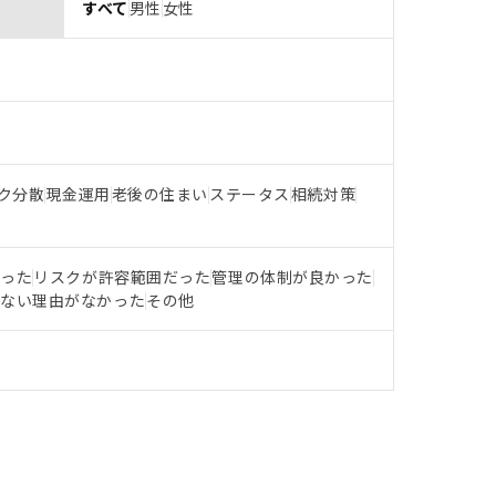
すべて
男性
女性
ク分散
現金運用
老後の住まい
ステータス
相続対策
だった
リスクが許容範囲だった
管理の体制が良かった
らない理由がなかった
その他