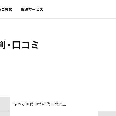
るご質問
関連サービス
判・口コミ
すべて
20代
30代
40代
50代以上