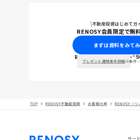
イヤリティ
より購入し
で検討いた
不動産投資はじめてガ
RENOSY会員限定で無
まずは資料をみて
※
初回面談で
ポイント
5
PayPay
プレゼント適用条件詳細
※条件
TOP
RENOSY不動産投資
お客様の声
RENOSY（
サー