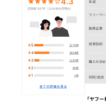
4.3
年収
回答数7087件（2026年08月現在）
フリーワー
勤務企業
投資目的
5
2175件
4
3634件
3
1192件
購入の決め
2
85件
1
1件
初回/追加
全ての評価を見る
「ヤフー