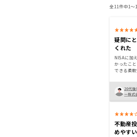
全11件中1〜
疑問に
くれた
NISAに
かったこと
できる柔軟
不動産投資
寧に疑問に
20代後
して最終的
ー株式
できました
不動産
めやす