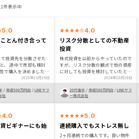
11件表示中
5.0
4.0
とことん付き合って
リスク分散としての不動産
投資
加えて投資先を分散させた
株式投資を以前からやっていたので
と、 途中で売却も検討
すが、リスク分散の観点で他の資産
性で購入を決めました。
に対しても投資を検討していたとこ
初心者に対して非常に丁
2025年12月19日
ろで知人から声をかけてもらい、不
2024年10月16日
向き合ってくださり安心
動産投資を始めることにした。 家
半
/
年収500万円台
/
LINEヤフ
20代後半
/
年収500万円台
/
LINEヤフ
に購入に踏み切ることが
賃収入とローン返済や修繕積立金な
会社
ー株式会社
。
どの支出でトータル月々1万ほどの
収支赤字になるが、5-10年後に損
益分岐点を迎えプラスになる可能性
4.0
5.0
が高い点や、節税・保険代わりとな
る点を考えると、投資する方がメリ
投資ビギナーにも始
連続購入でもストレス無し
ット多いと思い購入を決めた。
い
2ヶ月連続での購入です。良い物件