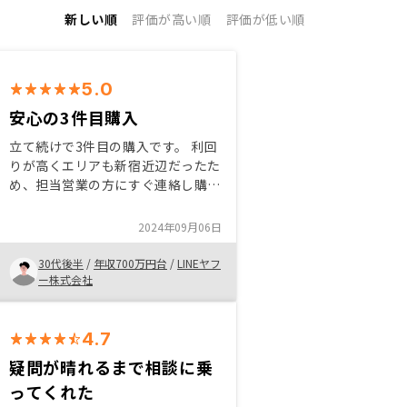
新しい順
評価が高い順
評価が低い順
5.0
安心の3件目購入
立て続けで3件目の購入です。 利回
りが高くエリアも新宿近辺だったた
め、担当営業の方にすぐ連絡し購入
に至りました。 当時、担当営業の
方が海外にいるにも関わらず、その
2024年09月06日
場で周辺の相場や賃貸状況のエビデ
ンスを送付いただき、お墨付きをい
30代後半
/
年収700万円台
/
LINEヤフ
ただきました。いつも即レス、即対
ー株式会社
応に感謝いたします。 ・お気に入
り登録した物件が販売終了した後も
履歴表示していただけると、今後の
4.7
購入検討時に過去に自分が選定した
疑問が晴れるまで相談に乗
基準が参考になるので助かります。
ってくれた