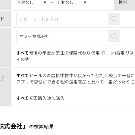
〜
性別
ド
すべて
老後の年金対策
生命保険代わり
信用(ローン)活用
リス
その他
すべて
セールスの信頼性
物件が良かった
他社比較して一番
手
アプリで管理ができる
他の運用商品と比べて一番だった
や
すべて
初回購入
追加購入
株式会社」
の検索結果