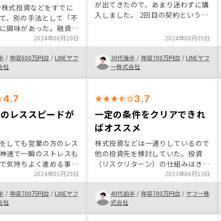
が出てきたので、あまり迷わずに購
Aや株式投資などをすでに
入しました。 2回目の契約という事
て、別の手法として「不
もあり、スムーズに契約締結まで進
に興味があった。融資を
めることができました。なお私から
するという点に最初はハ
2024年08月20日
2024年08月05日
の意向で、途中からのプラン変更の
さを感じていたが、セー
要望も柔軟にかつ迅速に対応いただ
半
/
年収600万円台
/
LINEヤフ
30代後半
/
年収700万円台
/
LINEヤフ
の説明を聞いていると
き感謝です。 他社購入も検討しま
会社
ー株式会社
手法と同じく）許容範囲
したが、リノシーが1番DX化されて
だったため、サービス活
おり、ユーザーフレンドリーな設
。また、不動産投資を含
4.7
計、かつ今後も進化していくことに
3.7
携わる友人からも、
期待し再購入いたしました。
OSYは）勢いのある会社
方のレススピードが
一定の条件をクリアできれ
聞き、そうした企業のサ
ばオススメ
うことで期待もできた。
るべく工程を濃く、短く
をしても営業の方のレス
株式投資などは一通りしているので
いかRENOSY（やそれに
神速で一瞬のストレスも
他の投資先を検討していた。投資
サービス）、融資を行う
で気持ちよく進める事が
（リスクリターン）の仕組みはきち
らの連絡や、それに伴う
ンショ
2024年05月29日
んと説明を聞けば納得できるものだ
2023年06月13日
ID/パス などが入り乱れ
Youtubeや書籍など）
ったのだ、まず一物件からスタート
うになる時が結構あっ
半
/
年収700万円台
/
LINEヤフ
40代前半
/
年収700万円台
/
ヤフー株
ィブな情報が多いのです
した。投資ローンも含めて一定の資
会社
式会社
とりに合わせて、運用開
んとのやりとりを行い、
産があるのならば、検討に値するも
のような応答タスクがあ
得が出来る資産形成手法
のだと思う。 物件申し込みから引