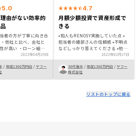
D/パスの管理などを、も
も許容出来ると判断し購
き渡しまでの間に、銀行や保証会社
5.0
4.7
りやすく可視化してもら
場価格
とのやりとりがあるが、申し込んだ
ギナーにとってさらに心
いと思いますが、高い入
内容（金額、ローン予定金額、返済
い理由がない効率的
月額少額投資で資産形成で
ないかと思う。
役務の内容がしっかりし
計画、月々のキャッシュフローな
商品
きる
格もそれに見合う価値の
ど）をアプリで見れるようにしても
ないかと思います。 仕
らいたい （火災保険の金額を確認
当者の方が丁寧に向き合
•知人もRENOSY実施していた点 •
ても運用負荷が限りなく
するのに、手元にCFの資料がなか
 ・他社と比べ、会社と
担当者の綾部さんの信頼感 •不明点
ら、父にも勧め親子でそ
ったために記憶を元に決めてしまっ
性が高い ・ローン組め
などしっかり答えてくださる •他社
しました。 私はまだ与
た）
でやらない理由がなかっ
2023年04月29日
と比較しても体制面しかり総合的に
2023年02月27日
そうなので、良き物件に
ライン面談で気軽にクイ
上回っている •フォロー体制が会社
追加購入も検討していま
半
/
年収1300万円台
/
ヤフー
30代後半
/
年収1300万円台
/
ヤフー
できる ・物件が希望に
としてしっかりしている •web面談
社
株式会社
合、何回でもご提示頂け
など一昔前より気軽に話がきけた •
ブ情報が多いので、市民
営業担当者からの紹介以外で物件閲
るように啓蒙活動・マー
よりよい
覧、閲覧できるとよりよい。 •物件
活動頑張っていただきた
値引き交渉ができると嬉しい
リストのトップに戻る
→行政を味方につける
組みや、商店街や街など
街ブランディング向上）
ト的な取り組みなど ・
によってインセンティブ
率）が上がるような、ロ