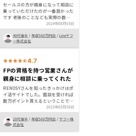
セールスの方が親身になって相談に
乗っていただけたのが一番良かった
です 老後のことなども実際の数字
を出して説明いただいたり、様々な
2024年08月03日
メリット・デメリットもセットで話
40代後半
/
年収500万円台
/
Lineヤフ
していただいたため信用することが
ー株式会社
できました
4.7
FPの資格を持つ営業さんが
親身に相談に乗ってくれた
RENOSYさんを知ったきっかけはポ
イ活サイトでした。面談を受ければ
数万ポイント貰えるということで、
話だけでも聞いてみようと思い登録
2023年05月30日
しました。面談の際、ファイナンシ
20代後半
/
年収500万円台
/
ヤフー株
ャルプランナーの資格も持つ営業さ
式会社
んが親身に人生設計の相談に乗って
くださったのが好印象でした。尚且