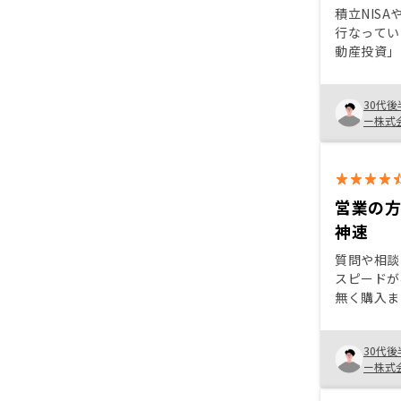
積立NIS
行なってい
動産投資」
受けて運用
ードルの高
30代後
ルス担当者
ー株式
（他の投資
内のリスク
用を決めた
む金融業に
「（REN
営業の
だ」と話を
神速
ービスとい
契約までな
質問や相談
しているせ
スピードが
かかる関連
無く購入ま
金融機関か
できました。 ワンルームマ
資料・管理
ン投資は巷（
てしまいそ
30代後
ではネガテ
ー株式
た。1人ひ
が、営業さ
始までにど
自分でも納