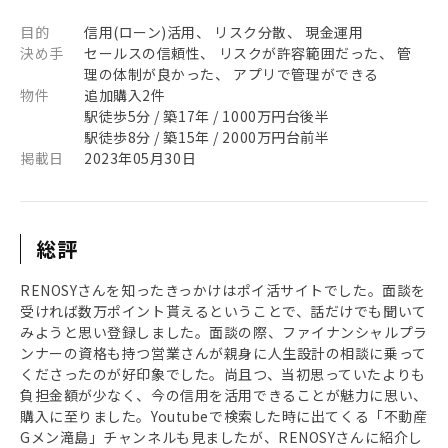
目的
信用(ローン)活用、 リスク分散、 現金運用
決め手
セールスの信頼性、 リスクが許容範囲だった、 管
理の体制が良かった、 アプリで管理ができる
物件
追加購入2件
駅徒歩5分 / 築17年 / 1000万円台後半
駅徒歩8分 / 築15年 / 2000万円台前半
掲載日
2023年05月30日
総評
RENOSYさんを知ったきっかけはポイ活サイトでした。面談を
受ければ数万ポイント貰えるということで、話だけでも聞いて
みようと思い登録しました。面談の際、ファイナンシャルプラ
ンナーの資格も持つ営業さんが親身に人生設計の相談に乗って
くださったのが好印象でした。尚且つ、当初思っていたよりも
負担金額が少なく、今の信用を活用できることが魅力に思い、
購入に至りました。Youtubeで検索した時に出てくる「不動産
Gメン滝島」チャンネルも見ましたが、RENOSYさんに紹介し