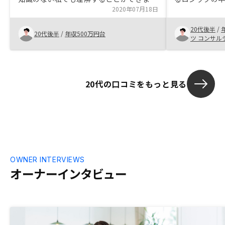
た。 また常にこちらの不安点を聞いてく
2020年07月18日
ださったこと、会社として大きく成長中と
20代後半
/
いうことからも安心して任せようと思いま
20代後半
/
年収500万円台
ツ コンサル
した。
20代の口コミをもっと見る
OWNER INTERVIEWS
オーナーインタビュー