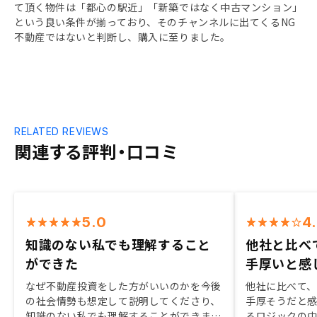
て頂く物件は「都心の駅近」「新築ではなく中古マンション」
という良い条件が揃っており、そのチャンネルに出てくるNG
不動産ではないと判断し、購入に至りました。
RELATED REVIEWS
関連する評判・口コミ
5.0
4
知識のない私でも理解すること
他社と比べ
ができた
手厚いと感
なぜ不動産投資をした方がいいのかを今後
他社に比べて
の社会情勢も想定して説明してくださり、
手厚そうだと
知識のない私でも理解することができまし
るロジックの