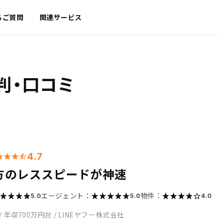
るご質問
関連サービス
判・口コミ
4.7
方のレススピードが神速
エージェント：
物件：
5.0
5.0
4.0
/
年収700万円台
/
LINEヤフー株式会社