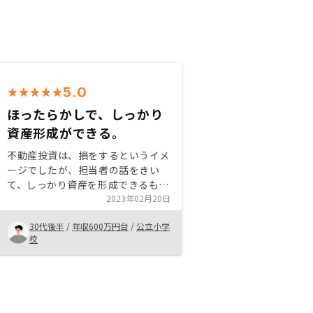
5.0
ほったらかしで、しっかり
資産形成ができる。
不動産投資は、損をするというイメ
ージでしたが、担当者の話をきい
て、しっかり資産を形成できるもの
だとわかりました。RENOSYが管理
2023年02月20日
してくれるので、自分自身は特に何
30代後半
/
年収600万円台
/
公立小学
もせずほったらかしで、資産形成で
校
きるところはとても良いです。