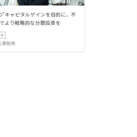
の”キャピタルゲインを目的に、不
でより戦略的な分散投資を
ータ
IT企業勤務