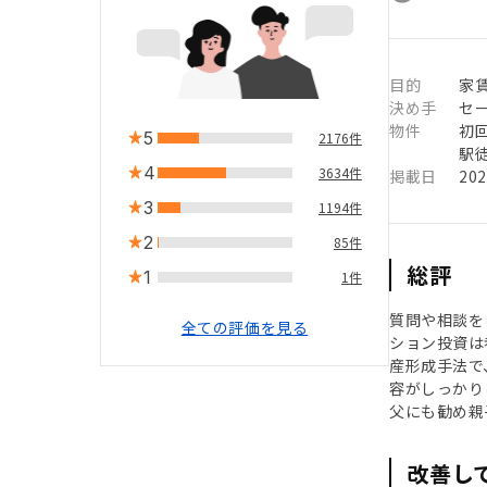
目的
家賃
決め手
セ
物件
初
5
2176件
駅徒
4
3634件
掲載日
20
3
1194件
2
85件
総評
1
1件
質問や相談を
全ての評価を見る
ション投資は
産形成手法で
容がしっかり
父にも勧め親
改善し