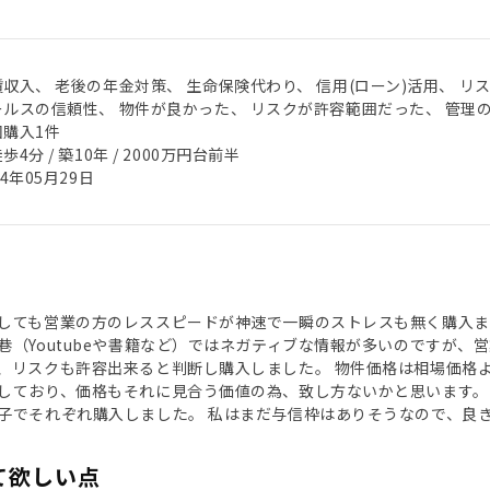
収入、 老後の年金対策、 生命保険代わり、 信用(ローン)活用、 リ
ールスの信頼性、 物件が良かった、 リスクが許容範囲だった、 管理
回購入1件
歩4分 / 築10年 / 2000万円台前半
24年05月29日
しても営業の方のレススピードが神速で一瞬のストレスも無く購入ま
巷（Youtubeや書籍など）ではネガティブな情報が多いのですが
、リスクも許容出来ると判断し購入しました。 物件価格は相場価格
しており、価格もそれに見合う価値の為、致し方ないかと思います。
子でそれぞれ購入しました。 私はまだ与信枠はありそうなので、良
て欲しい点