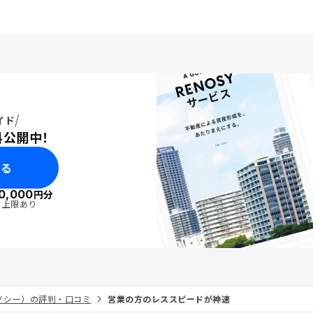
イド
料公開中！
みる
0,000
円分
・上限あり
リノシー）の評判・口コミ
営業の方のレススピードが神速