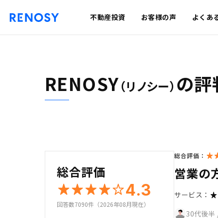
不動産投資
お客様の声
よくあ
RENOSY
の評
（リノシー）
総合評価：
総合評価
営業の
4.3
サービス：
回答数7090件（2026年08月現在）
30代後半