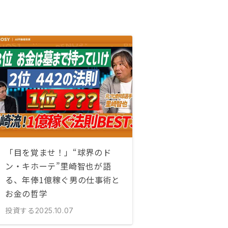
「目を覚ませ！」“球界のド
ン・キホーテ”里崎智也が語
る、年俸1億稼ぐ男の仕事術と
お金の哲学
投資する
2025.10.07