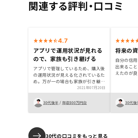
関連する評判・口コミ
4.7
アプリで運用状況が見れる
将来の
ので、家族も引き継げる
自分の信用
出来ること
アプリで管理しているため、購入後
えたのが良
の運用状況が見える化されているた
レッジをき
め。万が一の場合も家族が引き継げ
味があり提
ると考えました。良くなる点ではな
2021年07月20日
かった。将
いかもしれませんが、ふるさと納税
いう資産が
の限度額の計算を行いたい
30代後半
/
年収800万円台
30代後
た理由です
30代の口コミをもっと見る