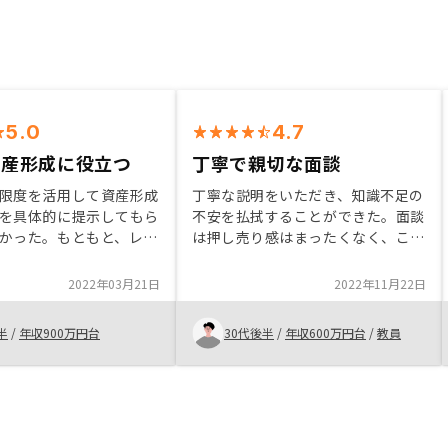
5.0
4.7
資産形成に役立つ
丁寧で親切な面談
限度を活用して資産形成
丁寧な説明をいただき、知識不足の
を具体的に提示してもら
不安を払拭することができた。面談
かった。もともと、レバ
は押し売り感はまったくなく、こち
かせて投資することに興
らに選択の余地をしっかり残してい
案されたタイミングも良
ただきながら検討することができ
2022年03月21日
2022年11月22日
来的には家族に不動産と
た。最終的には、担当の井毛田さん
残せることも購入を決め
に信頼性を感じたことが決め手とな
半
/
年収900万円台
30代後半
/
年収600万円台
/
教員
。
った。