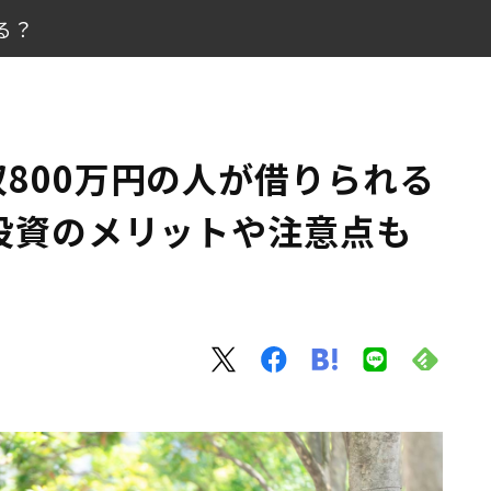
る？
額は？ 投資のメリットや注意点も解説
800万円の人が借りられる
金額
投資のメリットや注意点も
リット
意点