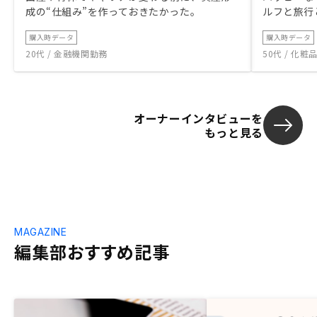
成の“仕組み”を作っておきたかった。
ルフと旅行
購入時データ
購入時データ
20代 / 金融機関勤務
50代 / 化
オーナーインタビューを
もっと見る
MAGAZINE
編集部おすすめ記事