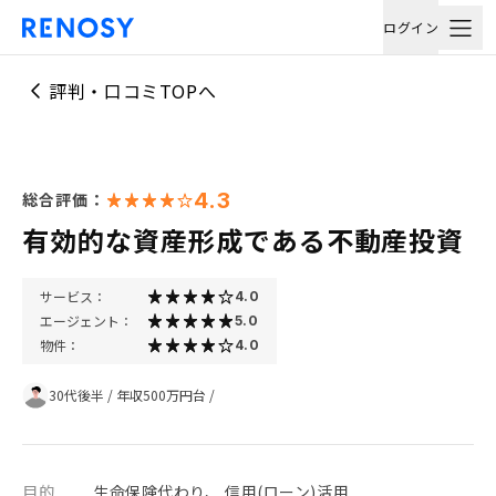
ログイン
評判・口コミTOPへ
4.3
総合評価：
有効的な資産形成である不動産投資
サービス：
4.0
エージェント：
5.0
物件：
4.0
30代後半
/
年収500万円台
/
目的
生命保険代わり、 信用(ローン)活用