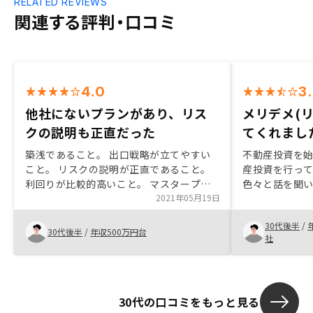
RELATED REVIEWS
関連する評判・口コミ
4.0
3
他社にないプランがあり、リス
メリデメ(
クの説明も正直だった
てくれまし
築浅であること。 出口戦略が立てやすい
不動産投資を
こと。 リスクの説明が正直であること。
産投資を行っ
利回りが比較的高いこと。 マスタープラ
色々と話を聞
ンの内容が他社にはなかったこと。 相場
2021年05月19日
時は胡散臭い
家賃と乖離がない。 2件持ちができる価格
しGAテクノロ
30代後半
/
帯であること。心配をかけたくないから家
く中でリスク
30代後半
/
年収500万円台
社
族に内緒でやりたいけど、一部の書類が家
入に至りまし
に届いてしまい内緒ではやれない。家に届
かないでやれる方法があれば良いと思う。
30代の口コミをもっと見る