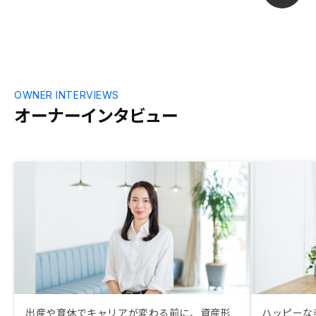
OWNER INTERVIEWS
オーナーインタビュー
出産や育休でキャリアが変わる前に、資産形
ハッピーな