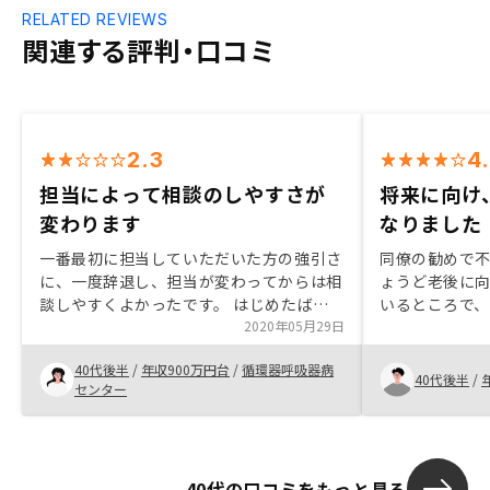
RELATED REVIEWS
関連する評判・口コミ
2.3
4
担当によって相談のしやすさが
将来に向け
変わります
なりました
一番最初に担当していただいた方の強引さ
同僚の勧めで
に、一度辞退し、担当が変わってからは相
ょうど老後に向
談しやすくよかったです。 はじめたばか
いるところで
りですので、まだ不動産投資が、よかった
2020年05月29日
ました。不明
かどうかはわかりません。まだ始めたばか
納得感もあり決
40代後半
/
年収900万円台
/
循環器呼吸器病
りですのでわかりません。
や将来想定さ
40代後半
/
センター
た。中長期の
イメージしや
40代の口コミをもっと見る