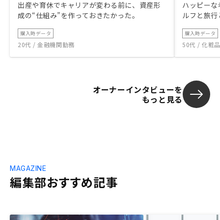
出産や育休でキャリアが変わる前に、資産形
ハッピーな
成の“仕組み”を作っておきたかった。
ルフと旅行
購入時データ
購入時データ
20代 / 金融機関勤務
50代 / 化
オーナーインタビューを
もっと見る
MAGAZINE
編集部おすすめ記事