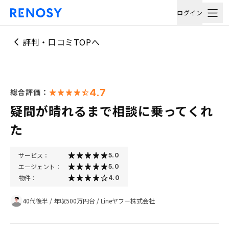
ログイン
評判・口コミTOPへ
4.7
総合評価：
疑問が晴れるまで相談に乗ってくれ
た
サービス：
5.0
エージェント：
5.0
物件：
4.0
40代後半
/
年収500万円台
/
Lineヤフー株式会社