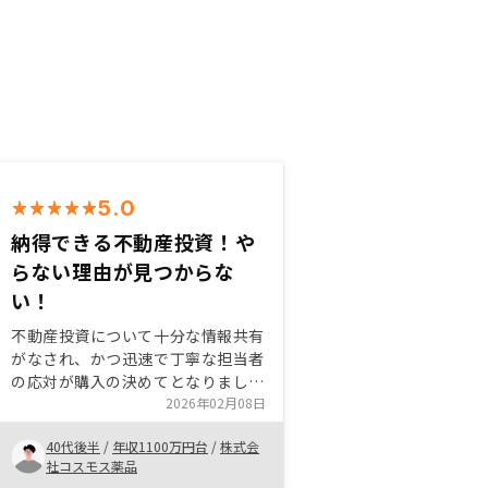
5.0
納得できる不動産投資！や
らない理由が見つからな
い！
不動産投資について十分な情報共有
がなされ、かつ迅速で丁寧な担当者
の応対が購入の決めてとなりまし
た。また、御社のビジネスモデルも
2026年02月08日
共感できました。よって、これから
40代後半
/
年収1100万円台
/
株式会
は周囲の友人、同僚に紹介していき
社コスモス薬品
ます。強引なセールスもなく、納得