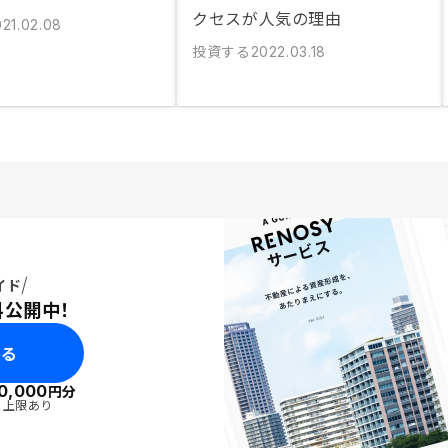
クセスが人気の理由
021.02.08
投資する
2022.03.18
イド
料公開中！
みる
0,000
円分
・上限あり