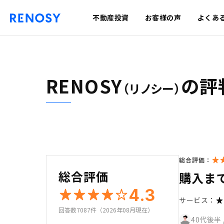
不動産投資
お客様の声
よくあ
RENOSY
の評
（リノシー）
総合評価：
総合評価
購入ま
4.3
サービス：
回答数7087件（2026年08月現在）
40代後半