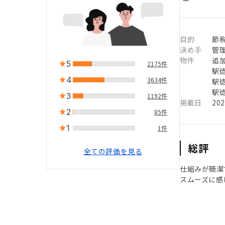
目的
節
決め手
管
物件
追
5
2175件
駅徒
4
3634件
駅徒
駅徒
3
1192件
掲載日
20
2
85件
1
1件
総評
全ての評価を見る
仕組みが簡潔
スムーズに感