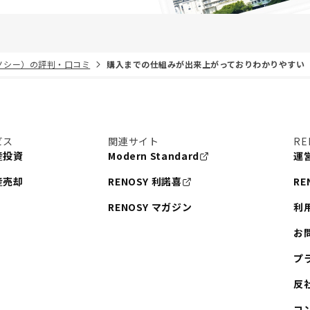
リノシー）の評判・口コミ
購入までの仕組みが出来上がっておりわかりやすい
ビス
関連サイト
RE
産投資
Modern Standard
運
産売却
RENOSY 利諾喜
RE
RENOSY マガジン
利
お
プ
反
コ