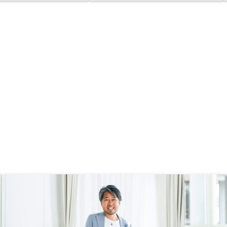
と、思った以上に会社として信頼で
紹介頂き、1件目にも関
きそうなことなど、面談を通して買
即決致しました。ご担当
うならRenosyだと思い、あとは勧
強く後押し頂き、無事不
めてくださる物件もざっとリサーチ
スタートを切ることがで
して素人目ながら良さそうだったの
大変感謝しております。
で、購入を決意するにはほとんど時
した効率化や運用にも大変
間がかからず安心してお願いでき
ており、これからの運用
た。やはり初めて購入する人には情
す。アプリ上で購入可能
報量が多いので、最後の火災保険の
好きな時に自由に見られ
部分などまで、もっとわかりやすく
です。
一覧になっているものがあるとよ
い。頭金などはないとはいえ、それ
ぞれ必要経費についても項目と目的
といくらか、というのがあるともっ
と安心できると思う。