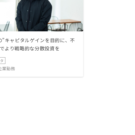
の”キャピタルゲインを目的に、不
でより戦略的な分散投資を
ータ
IT企業勤務