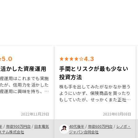
5.0
4.3
を活かした資産運用
手間とリスクが最も少ない
投資方法
産運用はこれまでも実施
たが、信用力を活かした
株も手を出してみたがなかなか思う
産運用に興味を持ち、検
ようにいかず、保険商品を買ったり
した。最初に他社で検討
もしていたが、せっかくまた正社員
不動産投資のメリット・
になったのでローンが下りるのであ
分に理解したものの物件
ればぜひ不動産を購入したいと思っ
2022年11月29日
2023年03月08日
格に折り合いがつかず購
ていた。 ローンが下りるかかなり
れずにおりました。そん
不安だったが、最初のあたりの面談
半
/
年収900万円台
/
日本電気
40代後半
/
年収600万円台
/
レノボ・
にもコンタクトを取らせ
で大丈夫そうと判断が早かったこ
ステム株式会社
ジャパン合同会社
たが、初回から大変魅力