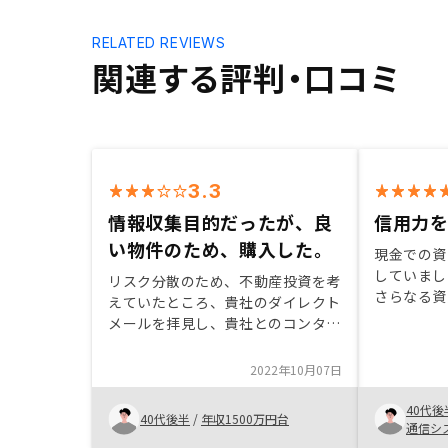
RELATED REVIEWS
関連する評判・口コミ
3.3
情報収集目的だったが、良
信用力
い物件のため、購入した。
現金での資
していまし
リスク分散のため、不動産投資を考
さらなる資
えていたところ、貴社のダイレクト
討を始めま
メールを拝見し、貴社とのコンタク
を開始し、
トを開始しました。担当者の方、税
リスクを十
理士先生の対応がよく、信頼を置け
2022年10月07日
の魅力・価
たこと、また、物件が私のニーズに
入に踏み切
マッチしていたことに取引を決めま
40代後
40代後半
/
年収1500万円台
な中で御社
した。新入社員への教育
通信シ
て頂きまし