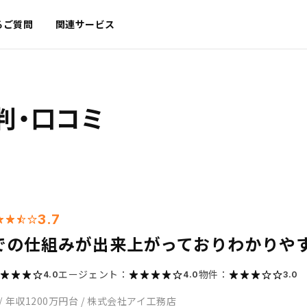
るご質問
関連サービス
判・口コミ
3.7
での仕組みが出来上がっておりわかりや
エージェント：
物件：
4.0
4.0
3.0
/
年収1200万円台
/
株式会社アイ工務店