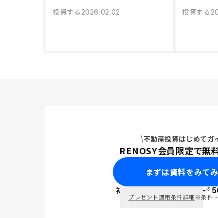
投資する
投資する
2026.02.02
2
不動産投資はじめてガ
RENOSY会員限定で無
まずは資料をみて
※
初回面談で
ポイント
5
PayPay
プレゼント適用条件詳細
※条件