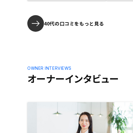
的物件をご
わらず即日
者様にも力
40代の口コミをもっと見る
動産投資の
きたことは
ITを活か
魅力を感じ
が楽しみで
な物件を、
ると嬉しい
OWNER INTERVIEWS
オーナーインタビュー