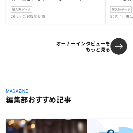
購入時データ
購入時データ
20代 / 金融機関勤務
50代 / 化
オーナーインタビューを
もっと見る
MAGAZINE
編集部おすすめ記事