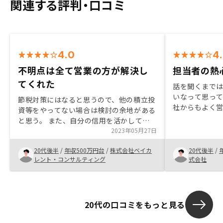
関連する評判・口コミ
4.0
4
不明点は全て営業の方が解決し
担当者の熱
てくれた
話を聞くまで
いなって思っ
節税対策にはなると思うので、他の積立投
社からもよく
資等をやってない場合は検討の余地がある
た）が、友達
と思う。 また、自分の信用を活かして少
の方にいろい
額の積立で物件を購入できる点が良い。
2023年05月27日
してもらった
アプリで物件の管理や確定申告の実施まで
た！
20代後半
/
年収500万円台
/
株式会社ベイカ
20代後半
/
一気通貫で対応できるのも良い。特になし
レント・コンサルティング
式会社
20代の口コミをもっと見る