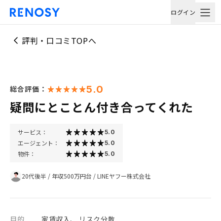
ログイン
評判・口コミTOPへ
5.0
総合評価：
疑問にとことん付き合ってくれた
サービス：
5.0
エージェント：
5.0
物件：
5.0
20代後半
/
年収500万円台
/
LINEヤフー株式会社
目的
家賃収入、 リスク分散