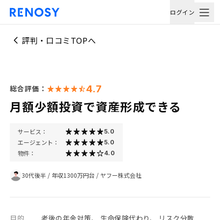
ログイン
評判・口コミTOPへ
4.7
総合評価：
月額少額投資で資産形成できる
サービス：
5.0
エージェント：
5.0
物件：
4.0
30代後半
/
年収1300万円台
/
ヤフー株式会社
目的
老後の年金対策、 生命保険代わり、 リスク分散