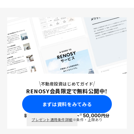
不動産投資はじめてガイド
RENOSY会員限定で無料公開中！
まずは資料をみてみる
※
初回面談で
ポイント
50,000
円分
PayPay
プレゼント適用条件詳細
※条件・上限あり