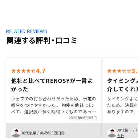
RELATED REVIEWS
関連する評判・口コミ
4.7
3
他社と比べてRENOSYが一番よ
タイミング
かった
介してくれ
ウェブでの打ち合わせだったため、予定の
タイミングよ
都合をつけやすかった。 物件も他社に比
たため。決算
べて、選択肢が多く納得いくものであっ
ありますので
た。
2020年06月05日
だければと思
30代後半
/
30代後半
/
年収600万円台
会社