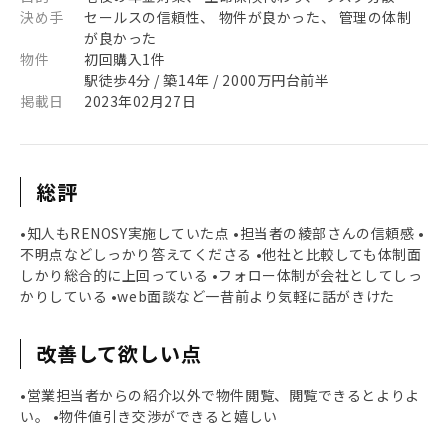
決め手
セールスの信頼性、 物件が良かった、 管理の体制
が良かった
物件
初回購入1件
駅徒歩4分 / 築14年 / 2000万円台前半
掲載日
2023年02月27日
総評
•知人もRENOSY実施していた点 •担当者の綾部さんの信頼感 •
不明点などしっかり答えてくださる •他社と比較しても体制面
しかり総合的に上回っている •フォロー体制が会社としてしっ
かりしている •web面談など一昔前より気軽に話がきけた
改善して欲しい点
•営業担当者からの紹介以外で物件閲覧、閲覧できるとよりよ
い。 •物件値引き交渉ができると嬉しい