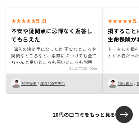
5.0
5
不安や疑問点に忌憚なく返答し
損すること
てもらえた
生命保険が
･購入の決め手になった点 不安なところや
トータルで損
疑問なところなど、素直にぶつけても全て
とが不安だっ
ちゃんと良いところも悪いところも説明し
てくてた点
2021年03月05日
20代後半
/
年収500万円台
20代後半
/
20代の口コミをもっと見る