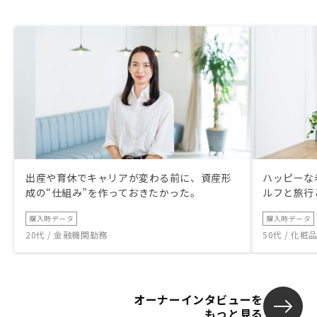
出産や育休でキャリアが変わる前に、資産形
ハッピーな
成の“仕組み”を作っておきたかった。
ルフと旅行
購入時データ
購入時データ
20代 / 金融機関勤務
50代 / 化
オーナーインタビューを
もっと見る