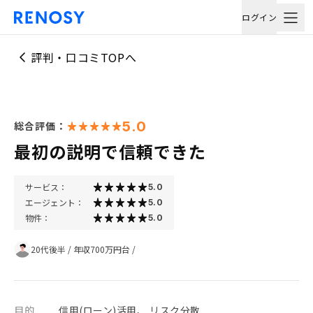
ログイン
評判・口コミTOPへ
5.0
総合評価：
最初の説明で信頼できた
サービス：
5.0
エージェント：
5.0
物件：
5.0
20代後半
/
年収700万円台
/
目的
信用(ローン)活用、 リスク分散