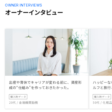
OWNER INTERVIEWS
オーナーインタビュー
出産や育休でキャリアが変わる前に、資産形
ハッピーな
成の“仕組み”を作っておきたかった。
ルフと旅行
購入時データ
購入時データ
20代 / 金融機関勤務
50代 / 化