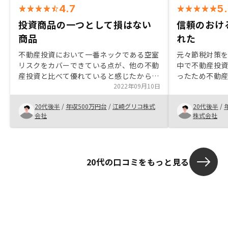
4.7
5
投資商品の一つとして損はない
信頼のおけ
商品
れた
不動産投資において一番ネックである空室
元々節税対策
リスクをカバーできている点が、他の不動
中で不動産投
産投資と比べて優れていると感じたから
ったため不動
RENOSYでの不動産投資を始めました。担
2022年09月10日
たまたまイン
当営業からもメリットデメリットについて
担当してくれ
20代後半
/
年収500万円台
/
江崎グリコ株式
20代後半
/
詳しく説明いただき、自分も納得した上で
いデメリット
会社
株式会社
契約することができたのでよかったです。
きました。 納
間をいただい
ができました
20代の口コミをもっと見る