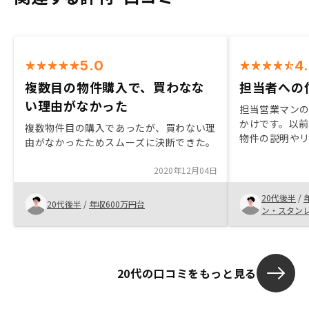
5.0
4
複数目の物件購入で、買わなな
担当者への
い理由がなかった
担当営業マン
かけです。以
複数物件目の購入であったが、買わない理
物件の説明や
由がなかったためスムーズに決断できた。
やすく対応して
運用がなかな
2020年12月04日
したので、こ
ていただけた
20代後半
/
20代後半
/
年収600万円台
今後も売却の
ン・スタン
ていただける
くお願いいた
20代の口コミをもっと見る