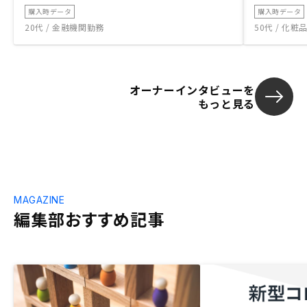
購入時データ
購入時データ
20代 / 金融機関勤務
50代 / 化
オーナーインタビューを
もっと見る
MAGAZINE
編集部おすすめ記事