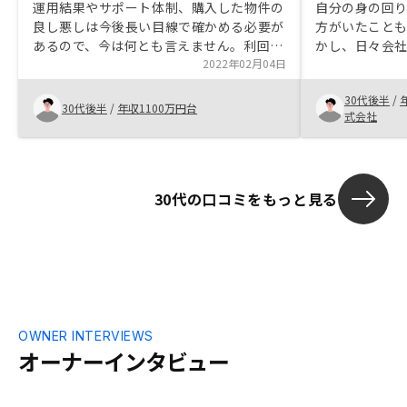
運用結果やサポート体制、購入した物件の
自分の身の回
良し悪しは今後長い目線で確かめる必要が
方がいたこと
あるので、今は何とも言えません。利回り
かし、日々会
が高いとは言えないが、本業との両立を考
2022年02月04日
多く、やりた
えると、ここまで管理をお任せ出来るので
でした。 そんな
30代後半
/
あれば、メリットがあると判断しました。
ギフトカード
30代後半
/
年収1100万円台
式会社
賃貸経営に関する運営、リスクケアやサポ
GA社が上場企
ートについて、自社グループ内で上手く回
から連絡をと
しており、リーズナブルかつスピーディに
をさせていただ
対応してくれることを期待します。営業担
とつのメリッ
30代の口コミをもっと見る
当のレベルは高いとは思えません。今後、
していただき
業務プロセスをさらにITに振っていくので
つ解消されま
あれば、レベルアップは後回しになるのか
分散投資の一つ
もしれませんが、今のとこITだけで済ませ
なりました。
るには程遠いと感じましたので、しばらく
の人柄だと思
は営業のレベルアップが必要かと思いま
ことは、サラ
す。
高く、そこの
って理解して
OWNER INTERVIEWS
RENOSYの
オーナーインタビュー
すぎないことで
あの広告を見