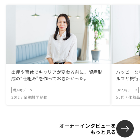
きてしまうと
出産や育休でキャリアが変わる前に、資産形
ハッピーな
成の“仕組み”を作っておきたかった。
ルフと旅行
購入時データ
購入時データ
20代 / 金融機関勤務
50代 / 化
オーナーインタビューを
もっと見る