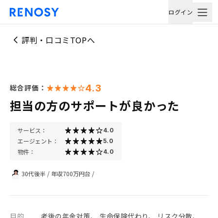
ログイン
評判・口コミTOPへ
4.3
総合評価：
担当の方のサポートが良かった
サービス：
4.0
エージェント：
5.0
物件：
4.0
30代後半
/
年収700万円台
/
目的
老後の年金対策、 生命保険代わり、 リスク分散、