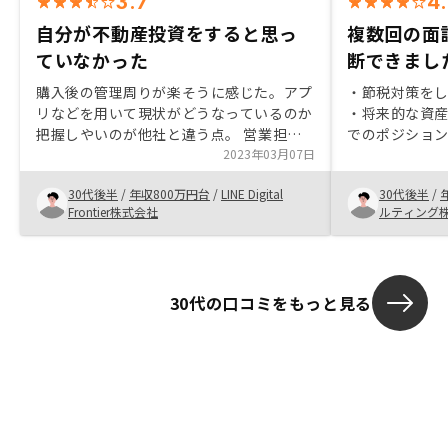
3.7
4
自分が不動産投資をすると思っ
複数回の面
ていなかった
断できまし
購入後の管理周りが楽そうに感じた。アプ
・節税対策を
リなどを用いて現状がどうなっているのか
・将来的な資
把握しやいのが他社と違う点。 営業担当
でのポジショ
の方の信頼感があった。トークスクリプト
2023年03月07日
プリでの管理が
以外にあることもきちんと回答してくれて
細かく説明頂
30代後半
/
年収800万円台
/
LINE Digital
30代後半
/
何かあったら頼れると感じた。 また、提
た最終的に非
Frontier株式会社
ルティング
案時にデータを用いて数字周りが理解しや
と、で決断した
すかった。
30代の口コミをもっと見る