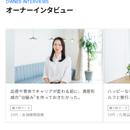
OWNER INTERVIEWS
オーナーインタビュー
出産や育休でキャリアが変わる前に、資産形
ハッピーな
成の“仕組み”を作っておきたかった。
ルフと旅行
購入時データ
購入時データ
20代 / 金融機関勤務
50代 / 化