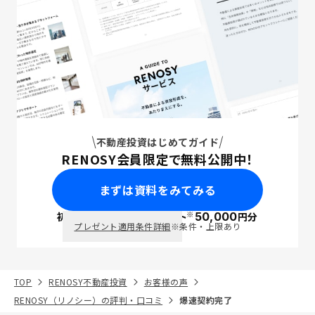
不動産投資はじめてガイド
RENOSY会員限定で無料公開中！
まずは資料をみてみる
※
初回面談で
ポイント
50,000
円分
PayPay
プレゼント適用条件詳細
※条件・上限あり
TOP
RENOSY不動産投資
お客様の声
RENOSY（リノシー）の評判・口コミ
爆速契約完了