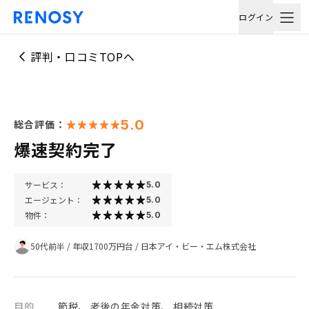
ログイン
評判・口コミTOPへ
5.0
総合評価：
爆速契約完了
サービス：
5.0
エージェント：
5.0
物件：
5.0
50代前半
/
年収1700万円台
/
日本アイ・ビー・エム株式会社
目的
節税、 老後の年金対策、 相続対策