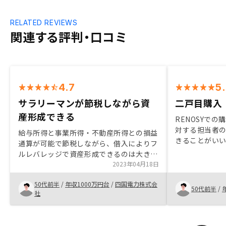
RELATED REVIEWS
関連する評判・口コミ
4.7
5
サラリーマンが節税しながら資
二戸目購入
産形成できる
RENOSYで
対する担当者
給与所得と事業所得・不動産所得との損益
きることがい
通算が可能で節税しながら、借入によりフ
然と年内二戸
ルレバレッジで資産形成できるのは大きな
が、物件のイ
魅力。有価証券との値動きも異なるので、
2023年04月18日
来の返済プラ
ダイバーシフィケーションの観点から、ポ
った感があり
50代前半
/
年収1000万円台
/
四国電力株式会
ートフォリオの一つとして不動産を保有す
50代前半
/
来ました。
社
るのは合理的。不動産業者は、買い手と売
り手の双方の代理人となりコンフリクトが
ある。正直なところ、売り買いでかなりの