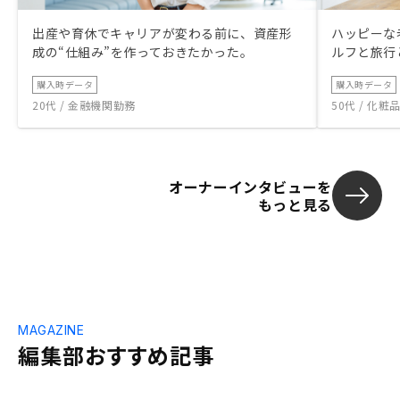
出産や育休でキャリアが変わる前に、資産形
ハッピーな
成の“仕組み”を作っておきたかった。
ルフと旅行
購入時データ
購入時データ
20代 / 金融機関勤務
50代 / 化
オーナーインタビューを
もっと見る
MAGAZINE
編集部おすすめ記事