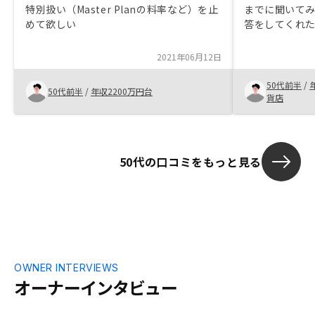
特別扱い（Master Planの料率など）を止
までに聞いて
めて欲しい
答をしてくれ
とつずつ丁寧
らったことが
2021年06月12日
NISAと不動
たがリノシー
50代前半
/
50代前半
/
年収2200万円台
貨店
50代の口コミをもっと見る
OWNER INTERVIEWS
オーナーインタビュー