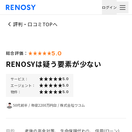
ログイン
評判・口コミTOPへ
5.0
総合評価：
RENOSYは疑う要素が少ない
サービス：
5.0
エージェント：
5.0
物件：
5.0
50代前半
/
年収2200万円台
/
株式会社ワコム
目的
老後の年金対策、 生命保険代わり、 信用(ローン)