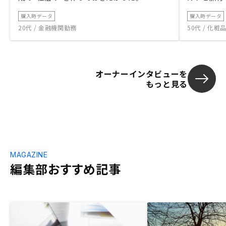
購入時データ
購入時データ
20代 / 金融機関勤務
50代 / 化
オーナーインタビューを
もっと見る
MAGAZINE
編集部おすすめ記事