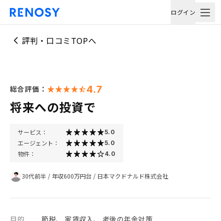
ログイン
評判・口コミTOPへ
4.7
総合評価：
将来への投資で
サービス：
5.0
エージェント：
5.0
物件：
4.0
30代前半
/
年収600万円台
/
日本マクドナルド株式会社
目的
節税、 家賃収入、 老後の年金対策