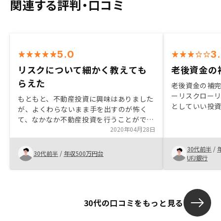
関連する評判・口コミ
5.0
3
リスクについて細かく教えても
老後資金の補
らえた
老後資金の補
ーリスクローリ
もともと、不動産投資に興味はありました
としていい投
が、よくわらないまま手を出すのが怖く
て、なかなか不動産投資を行うことができ
ませんでした。インターネットでリノシー
2020年04月28日
のHPを拝見し、面談だけでもと思い申し
30代前半
/
込みをしました。その面談で、担当者の方
30代前半
/
年収500万円台
UFJ銀行
からリスクについてとても細かく教えてい
ただき、自分の想像していたよりも不動産
投資を身近に感じることができ、購入まで
至りました。また、リノシーの購入後の充
30代の口コミをもっと見る
実したサポートも購入を後押しました。