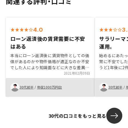
関連する評判・口コミ
4.0
3
ローン返済後の賃貸需要に不安
サラリーマ
はある
運用。
本当にローン返済後に賃貸物件としての価
始めるにあた
値があるのかや物件価格が適正なのか不安
常に不安でした
でした人により知識面などに大きな差異が
うど1年後に2
あると思われます。
2021年02月09日
リーマンの強
労所得を得た
物件と出会え
30代前半
/
年収1000万円台
30代前半
/
で、知識不足
るともっと安
30代の口コミをもっと見る