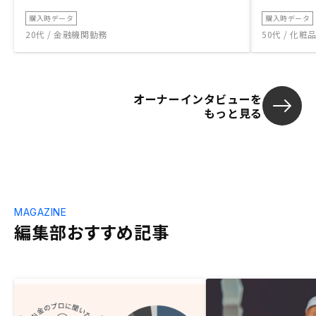
購入時データ
購入時データ
20代 / 金融機関勤務
50代 / 化
オーナーインタビューを
もっと見る
MAGAZINE
編集部おすすめ記事