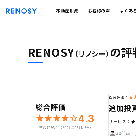
不動産投資
お客様の声
よくあ
RENOSY
の評
（リノシー）
総合評価：
総合評価
追加投
4.3
サービス：
回答数7093件（2026年08月現在）
30代前半