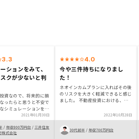
3.3
4.0
レーションをみて、
今や三件持ちになりまし
リスクが少ないと判
た！
ネオインカムプランに入ればその後
のリスクを大きく軽減できると感じ
投資なので、将来的に損
ました。 不動産投資における、懸
なったらと思うと不安で
念になる空室リスクに関して気にす
なシミュレーションをみ
る必要が無くなるのは、リノシーさ
たり、様々なケースにつ
2021年01月30日
2022年10月28日
んに決める大きなきっかけになりま
に答えていただくこと
した。 また、自信の信用を使って
半
/
年収800万円台
/
三井住友
るリスクは低いと判断し
30代前半
/
年収700万円台
資産を増やすことが出来るので、や
行株式会社
。これがいいという型だ