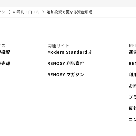
リノシー）の評判・口コミ
追加投資で更なる資産形成
ビス
関連サイト
RE
産投資
Modern Standard
運
産売却
RENOSY 利諾喜
RE
RENOSY マガジン
利
お
プ
反
コ