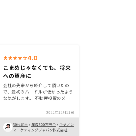
4.0
こまめじゃなくても、将来
への資産に
会社の先輩から紹介して頂いたの
で、最初のハードルが低かったよう
な気がします。 不動産投資のメリ
ットとして、他の投資商品との比較
を数値的な根拠を説明して頂いたの
2022年12月11日
で、理解した上で検討ができたのが
良かったと感じています。 契約時
30代前半
/
年収800万円台
/
キヤノン
にも丁寧に説明して頂き、安心して
マーケティングジャパン株式会社