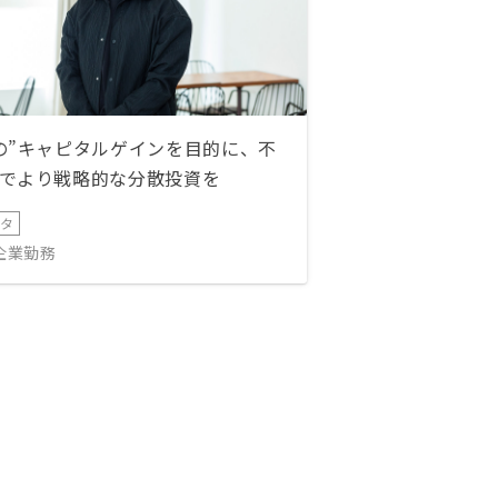
の”キャピタルゲインを目的に、不
でより戦略的な分散投資を
ータ
IT企業勤務