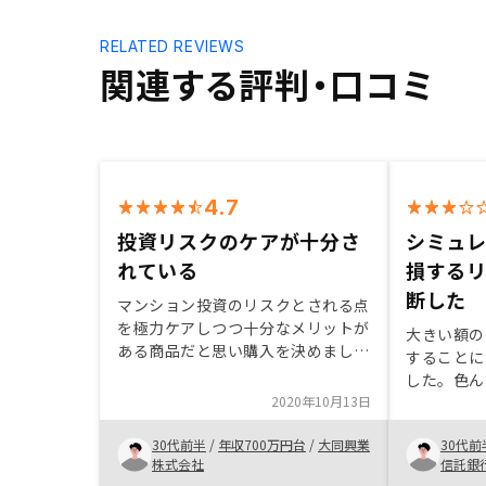
RELATED REVIEWS
関連する評判・口コミ
4.7
投資リスクのケアが十分さ
シミュ
れている
損する
断した
マンション投資のリスクとされる点
を極力ケアしつつ十分なメリットが
大きい額の
ある商品だと思い購入を決めまし
することに
た。担当エージェントの説明はわか
した。色ん
りやすく対応も丁寧でした。
2020年10月13日
せてもらっ
いての質問
30代前半
/
年収700万円台
/
大同興業
30代前
で、損をす
株式会社
信託銀
進めました