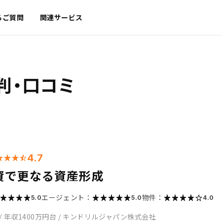
るご質問
関連サービス
判・口コミ
4.7
資で更なる資産形成
エージェント：
物件：
5.0
5.0
4.0
/
年収1400万円台
/
キンドリルジャパン株式会社