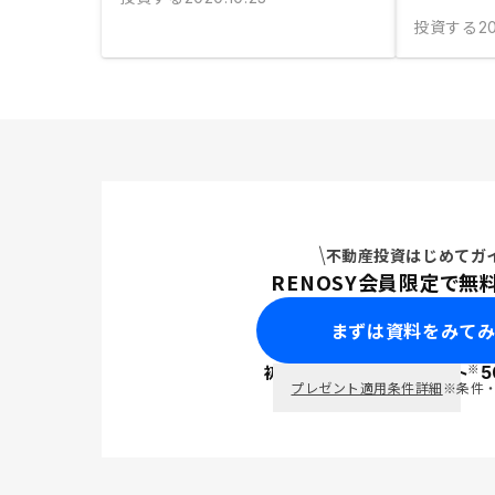
投資する
20
不動産投資はじめてガ
RENOSY会員限定で無
まずは資料をみて
※
初回面談で
ポイント
5
PayPay
プレゼント適用条件詳細
※条件