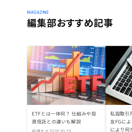
MAGAZINE
編集部おすすめ記事
ETFとは一体何？ 仕組みや投
私設取引所
資信託との違いも解説
友FGに
により何
投資する
2020.10.23