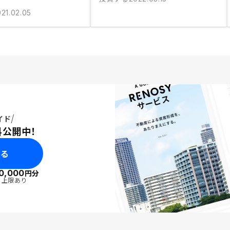
21.02.05
イド
料公開中！
みる
0,000
円分
・上限あり