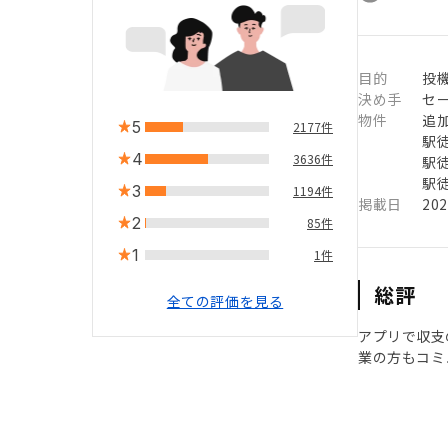
目的
投
決め手
セ
物件
追
5
2177件
駅徒
4
3636件
駅徒
駅徒
3
1194件
掲載日
20
2
85件
1
1件
総評
全ての評価を見る
アプリで収支
業の方もコミ