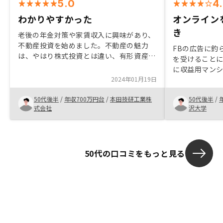
5.0
4
わかりやすかった
オンライン
き
老後の年金対策や家賃収入に興味があり、
不動産投資を始めました。不動産の魅力
FBの広告に釣
は、やはり株式投資とは違い、有形資産だ
を受けることに
という事です。現時点、年金は75歳から受
に収益用マン
給しようと考えており、それまでに定期的
2024年01月19日
ったく異なり
な家賃収入を元手に、他の投資資産も検討
説明や手続きで
中です。
50代後半
/
年収700万円台
/
本田技研工業株
50代後半
/
進めてもらえ
式会社
沢大学
50代の口コミをもっと見る