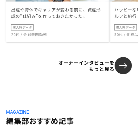
出産や育休でキャリアが変わる前に、資産形
ハッピーな
成の“仕組み”を作っておきたかった。
ルフと旅行
購入時データ
購入時データ
20代 / 金融機関勤務
50代 / 化
オーナーインタビューを
もっと見る
MAGAZINE
編集部おすすめ記事