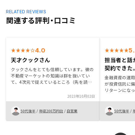
RELATED REVIEWS
関連する評判・口コミ
4.0
5
天才クックさん
担当者と話
契約できた
クックさんをとても信頼しています。彼の
不動産マーケットの知識は群を抜いてい
金融資産の運
て、4次元で捉えているところ（先を読ん
が投資信託に
でいるところ）が素晴らしいです。三島さ
リターンにな
んはじめ、他のスタッフも気持ちの良い対
2023年10月02日
に興味を持った
応ですし、フレンドリーなところもありが
で知って、1回
たいです。最後にアプリの力が群を抜いて
話の断るつも
50代後半
/
年収200万円台
/
自営業
50代後半
/
います。恐らく色々と特許もお取りだと思
を受けて納得
いますが、複数件の物件を保有している人
には不可欠ですし、逆に自動集計されるの
で、確定申告で焦らずに済みます。