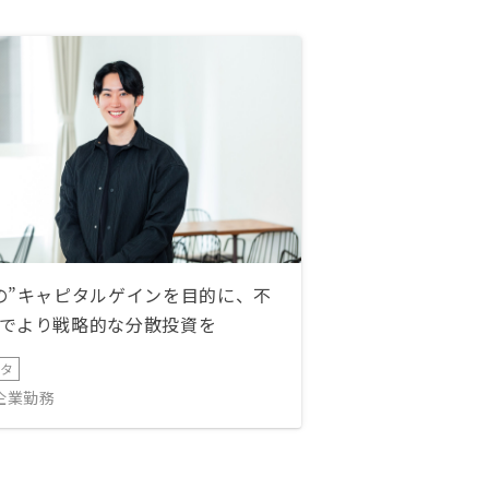
の”キャピタルゲインを目的に、不
でより戦略的な分散投資を
ータ
IT企業勤務