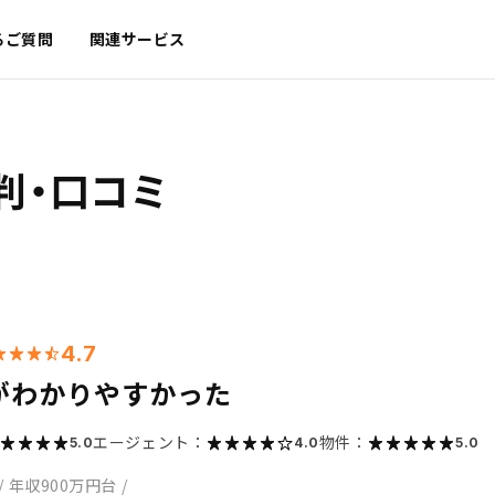
るご質問
関連サービス
判・口コミ
4.7
がわかりやすかった
エージェント：
物件：
5.0
4.0
5.0
/
年収900万円台
/