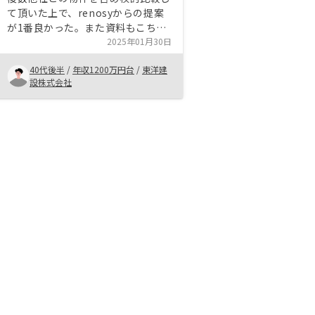
て頂いた上で、renosyからの提案
が1番良かった。また資料もこちら
が要望するものに1番近いものであ
2025年01月30日
り、必要なことが網羅されていて、
40代後半
/
年収1200万円台
/
東洋建
他社よりも具体的でリスク分析もひ
設株式会社
と目で分かるような資料になってい
る。特にない