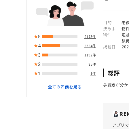
目的
老
決め手
物
物件
追
5
2175件
駅徒
4
3634件
掲載日
20
3
1192件
2
85件
総評
1
1件
手続きが分か
全ての評価を見る
RE
アプリ