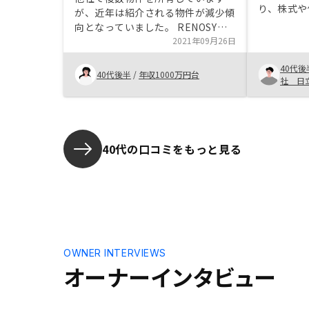
り、株式や
が、近年は紹介される物件が減少傾
え、リスク
向となっていました。 RENOSYで
を調べだし
は紹介される物件が多数あり、自身
2021年09月26日
での購入を
の購入条件に合致した物件もすぐに
んの丁寧な
40代後
見つかりました。 契約手続きもデ
40代後半
/
年収1000万円台
た物件の特
社 日
ジタル化が進んでいて、スムーズに
ためです。
いき、満足しております！
行わなかっ
けばよかっ
ります。た
40代の口コミをもっと見る
できないと
がるところ
ます。
OWNER INTERVIEWS
オーナーインタビュー