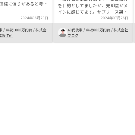
債権に偏りがあると考
を目的としてましたが、売却益がメ
分散の意味で不動産投資
インに感じてます。サブリース契約
たからです。 リノシー
2024年06月20日
がこちらへのメリットが薄いように
2024年07月26日
決めた理由は、担当者さ
感じていますが、全体で資金がプラ
説明と、勧めていただい
半
/
年収1000万円台
/
株式会
40代後半
/
年収800万円台
/
株式会社
スになるので良いと思ってます。
に立地に価値を見出した
立製作所
フコク
PayPayポイント50,000円分がいつ
 他社との比較は今回は
になっても来ないのが残念です。
たのですが、比較してお
たかなと思うところもあ
だ、同じ物件での比較は
思うので、資産価値が上
を見届けようと思ってい