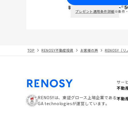
※
初回面談で
ポイント
5
PayPay
プレゼント適用条件詳細
※条件
TOP
RENOSY不動産投資
お客様の声
RENOSY（
サー
不動
RENOSYは、東証グロース上場企業である
不動
GA technologiesが運営しています。