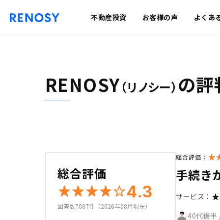
不動産投資
お客様の声
よくあ
RENOSY
の評
（リノシー）
総合評価：
総合評価
手続き
4.3
サービス：
回答数7087件（2026年08月現在）
40代後半