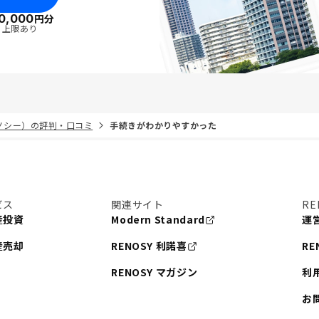
0,000
円分
・上限あり
リノシー）の評判・口コミ
手続きがわかりやすかった
ビス
関連サイト
RE
産投資
Modern Standard
運
産売却
RENOSY 利諾喜
RE
RENOSY マガジン
利
お