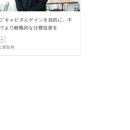
の”キャピタルゲインを目的に、不
でより戦略的な分散投資を
ータ
IT企業勤務