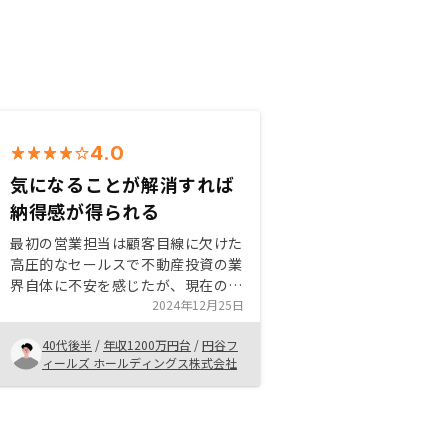
4.0
気になることが解消すれば
納得感が得られる
最初の営業担当は顧客目線に欠けた
高圧的なセールスで不動産投資の業
界自体に不安を感じたが、現在の担
当者のセールスは自分の質問内容に
2024年12月25日
対しひとつひとつをクリアにしてく
40代後半
/
年収1200万円台
/
円谷フ
れたのが決めてとなりました。 あ
ィールズ ホールディングス株式会社
とはアプリで完結する点と、確定申
告のサポートも助かっています。