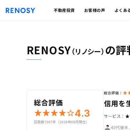
不動産投資
お客様の声
よくあ
RENOSY
の評
（リノシー）
総合評価：
総合評価
信用を
4.3
サービス：
回答数7087件（2026年08月現在）
40代後半