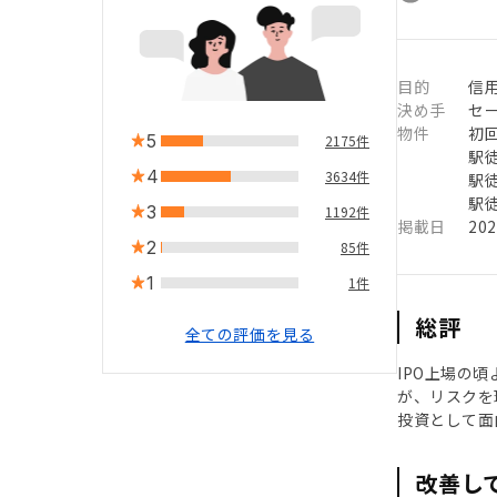
目的
信用
決め手
セ
物件
初
5
2175件
駅徒
4
3634件
駅徒
駅徒
3
1192件
掲載日
20
2
85件
1
1件
総評
全ての評価を見る
IPO上場の
が、リスクを
投資として面
改善し