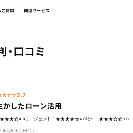
るご質問
関連サービス
判・口コミ
3.7
生かしたローン活用
エージェント：
物件：
4.0
4.0
3.0
/
年収800万円台
/