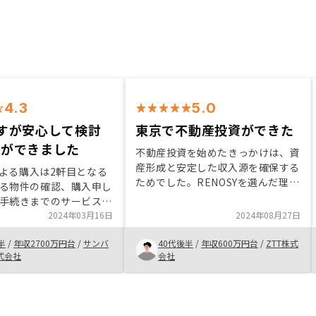
4.3
5.0
すが安心して検討
東京で不動産投資ができた
とができました
不動産投資を始めたきっかけは、資
産形成と安定した収入源を確保する
Yによる購入は2軒目となる
ためでした。RENOSYを選んだ理由
る物件の確認、購入申し
は、信頼性の高い情報提供とサポー
手続きまでのサービスが
ト体制が充実していたためです。ま
って提供されるため、安
2024年03月16日
2024年08月27日
た、外国人である私は、母語の中国
完了にいたることができ
語で対応してくれるのは大変嬉しい
半
/
年収2700万円台
/
サンバ
40代後半
/
年収600万円台
/
ZTT株式
大きなメリットと感じて
からです。
式会社
会社