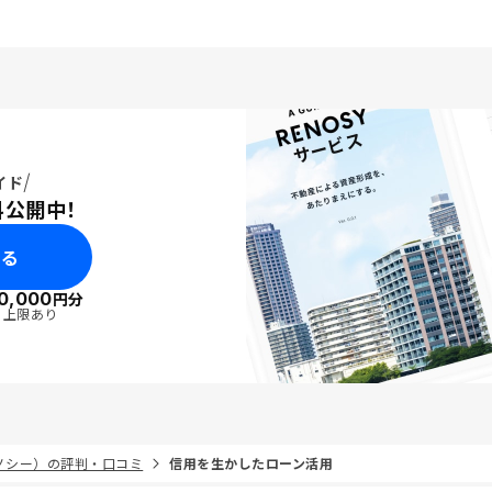
イド
料公開中！
みる
0,000
円分
・上限あり
リノシー）の評判・口コミ
信用を生かしたローン活用