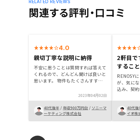
RELATED REVIEWS
関連する評判・口コミ
4.0
親切丁寧な説明に納得
2軒目で
するこ
不安に思うことは質問すれば答えて
くれるので、どんどん聞けば良いと
RENOS
思います。 物件もたくさんすすめ
が、気にな
ていただけます。 とにかく、対応
込み、契約
が早いことに驚きとともに感心して
2023年04月02日
連続性をも
います。 チームでご対応いただけ
心して購入
るのも嬉しいです。
40代後半
/
年収900万円台
/
ソニーマ
40代後
ている点は
ーケティング株式会社
イオ株
います。