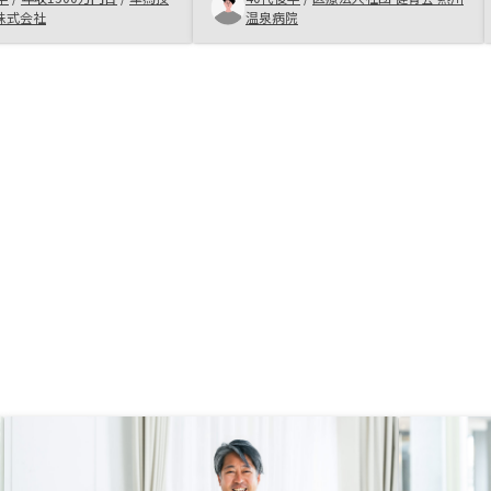
かと検討したものの家庭の事情で断
株式会社
温泉病院
念していました。 今年再びチャレ
ンジしようと資料集めした際に
RENOSYを知り低リスクで細かく教
えて頂き此方に決めようとしました
が、融資が通らず。 しかし、今あ
る手持ちの頭金からでも購入出来る
物件を紹介してもらい購入すること
が出来ました。 最良の選択が出来
たと思います。