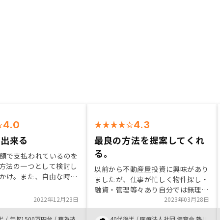
4.0
4.3
せ出来る
最良の方法を提案してくれ
る。
額で支払われているのを
方法の一つとして検討し
以前から不動産屋投資に興味があり
かけ。また、自由な時間
ましたが、仕事が忙しく物件探し・
ため、資産運用を自分で
融資・管理等々あり自分では無理と
られるのが魅力です。諸
2022年12月23日
思っていました。しかし色々調べて
2023年03月28日
ンに入れられる銀行を斡
去年、他社で新築一棟を購入しよう
るのも嬉しい
半
/
年収1500万円台
/
華為技
40代後半
/
医療法人社団 健育会 熱川