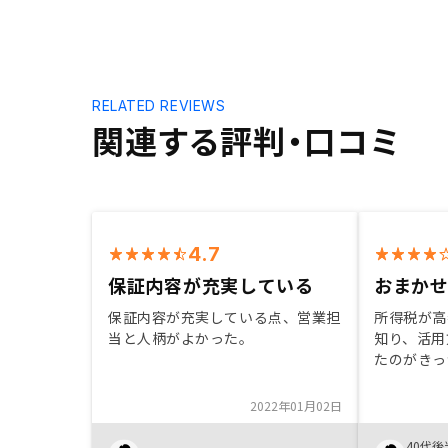
RELATED REVIEWS
関連する評判・口コミ
4.7
保証内容が充実している
おまか
保証内容が充実している点、営業担
所得税が高
当と人柄がよかった。
知り、活用
たのがきっ
が余り無い
選んで決め
2022年01月02日
経費もロー
旋してくれ
40代後