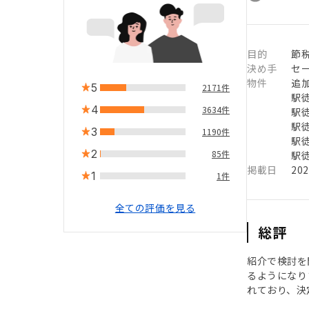
目的
節税
決め手
セ
物件
追
5
2171件
駅徒
4
3634件
駅徒
駅徒
3
1190件
駅徒
2
85件
駅徒
掲載日
20
1
1件
全ての評価を見る
総評
紹介で検討を
るようになり
れており、決