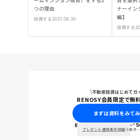
ームマンション投資）をする2
資を選択
つの理由
ナーイン
編】
投資する
2021.06.30
投資する
20
不動産投資はじめてガ
RENOSY会員限定で無
まずは資料をみて
※
初回面談で
ポイント
5
PayPay
プレゼント適用条件詳細
※条件