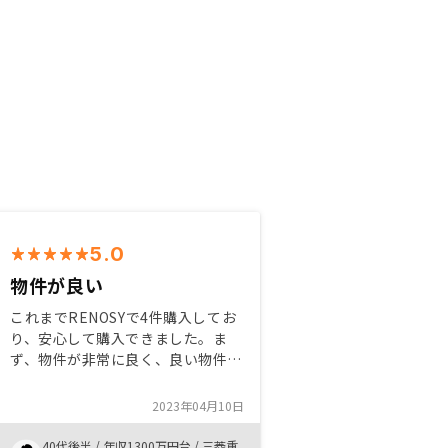
5.0
物件が良い
これまでRENOSYで4件購入してお
り、安心して購入できました。ま
ず、物件が非常に良く、良い物件を
選別して紹介してくださる営業の方
に感謝です。また、営業をサポート
2023年04月10日
する方々も誠実な対応をしていただ
き、安心して任せることができま
40代後半
/
年収1300万円台
/
三菱重