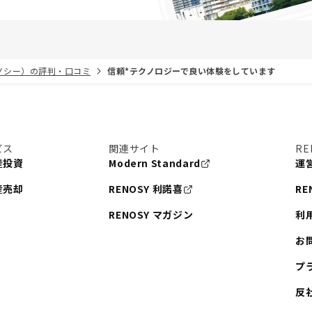
リノシー）の評判・口コミ
信頼*テクノロジーで良い体験をしています
ビス
関連サイト
RE
産投資
Modern Standard
運
産売却
RENOSY 利諾喜
RE
RENOSY マガジン
利
お
プ
反