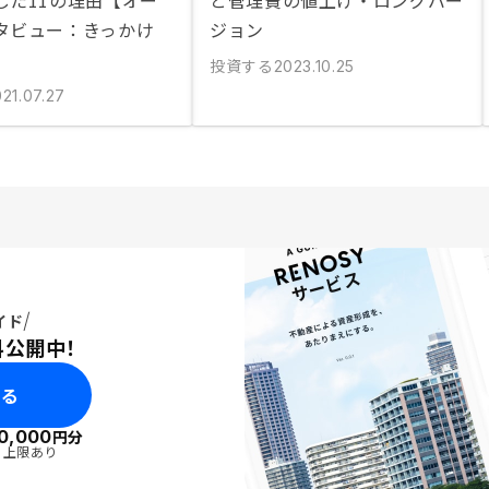
した11の理由【オー
と管理費の値上げ・ロングバー
タビュー：きっかけ
ジョン
投資する
2023.10.25
21.07.27
イド
料公開中！
みる
0,000
円分
・上限あり