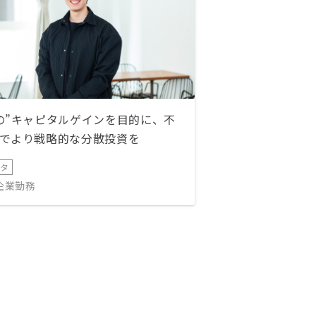
の”キャピタルゲインを目的に、不
でより戦略的な分散投資を
ータ
IT企業勤務