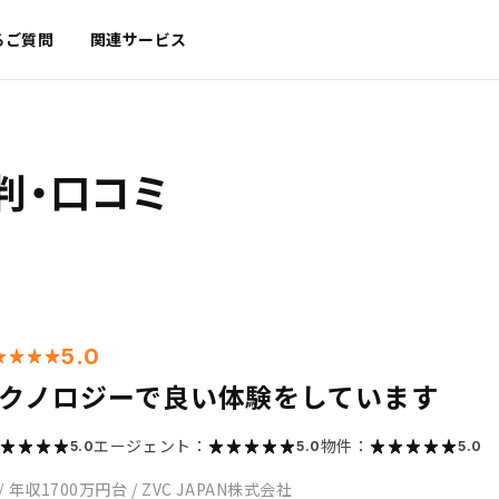
るご質問
関連サービス
判・口コミ
5.0
テクノロジーで良い体験をしています
エージェント：
物件：
5.0
5.0
5.0
/
年収1700万円台
/
ZVC JAPAN株式会社