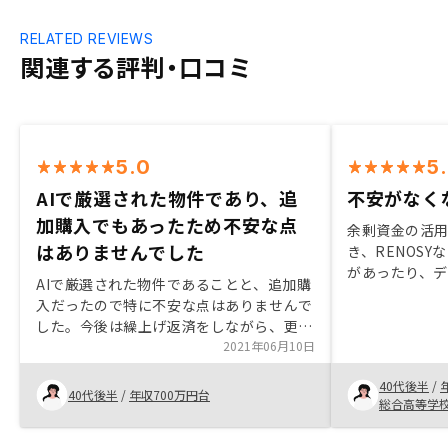
RELATED REVIEWS
関連する評判・口コミ
5.0
5
AIで厳選された物件であり、追
不安がなく
加購入でもあったため不安な点
余剰資金の活
はありませんでした
き、RENOS
があったり、
AIで厳選された物件であることと、追加購
クが少ないと
入だったので特に不安な点はありませんで
字を使って説
した。今後は繰上げ返済をしながら、更に
イメージがで
追加購入ができればいいなと思っていま
2021年06月10日
ました。今の
す。物件を決める際に、アプリの新着販売
す。
40代後半
/
物件のような形で提示していただけると見
40代後半
/
年収700万円台
総合高等学
やすいし、他の物件と比較しながら選べる
ので購入者にとっては良いと思う。