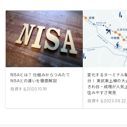
NISAとは？ 仕組みからつみたて
変化するターミナル駅
NISAとの違いを徹底解説
分！ 東武東上線の大
きわ台・成増が人気
投資する
2020.10.16
住みやすさ発見
投資する
2023.09.22