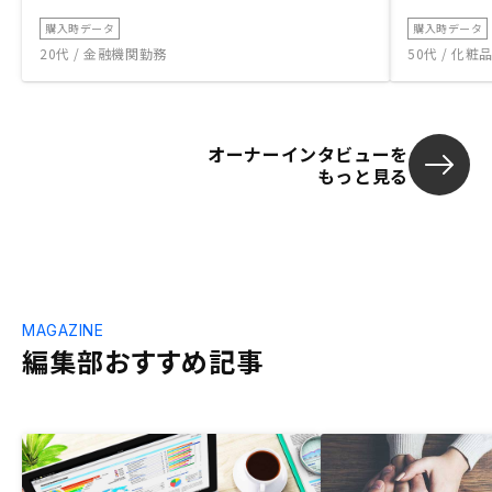
購入時データ
購入時データ
20代 / 金融機関勤務
50代 / 化
オーナーインタビューを
もっと見る
MAGAZINE
編集部おすすめ記事