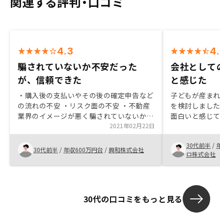
関連する評判・口コミ
4.3
4
騙されていないか不安だった
会社として
が、信頼できた
と感じた
・購入後の支払いやその後の確定申告など
子どもが産ま
の流れの不安 ・リスク面の不安 ・不動産
を検討しまし
業界のイメージが悪く騙されていないかの
面白いと感じ
不安 ・営業担当が丁寧で他社よりも信頼
2021年02月22日
から物件を増
ができた ・アプリで管理できるのが非常
が、長期的に
30代前半
/
に魅力的
な点もこちら
30代前半
/
年収600万円台
/
興和株式会社
ロ株式会社
30代の口コミをもっと見る